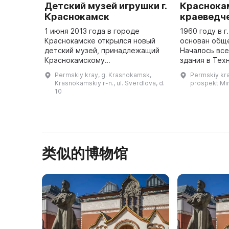
Детский музей игрушки г.
Краснока
Краснокамск
краеведч
1 июня 2013 года в городе
1960 году в 
Краснокамске открылся новый
основан общ
детский музей, принадлежащий
Началось все
Краснокамскому
здания в Тех
краеведческому музею. Он носит
затем переех
Permskiy kray, g. Krasnokamsk,
Permskiy kr
необычное название - «Игрушки
управления к
Krasnokamskiy r-n., ul. Sverdlova, d.
prospekt Mir
из стружки». В большом
10
просторном зале пр ...
类似的博物馆