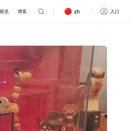
zh
展览
博客
入口