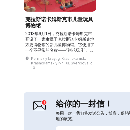
克拉斯诺卡姆斯克市儿童玩具
博物馆
2013年6月1日，克拉斯诺卡姆斯克市
开设了一家隶属于克拉斯诺卡姆斯克地
方史博物馆的新儿童博物馆。它使用了
一个不寻常的名称——“刨花玩具”。在
宽敞的大展厅里陈列着木制摇马和推
Permskiy kray, g. Krasnokamsk,
车、套娃、叠塔玩具、木制拼装玩具、
Krasnokamskiy r-n., ul. Sverdlova, d.
彩绘板、擀面杖等许多物件。这些都是
10
克拉斯诺卡姆斯克木制玩具厂的大量生
产产品，该工厂起源于20世纪40年代
初，最初是一种手工业。该博物馆的展
览使参观者能够了解克拉斯诺卡姆斯克
玩具业的过去与现在，...
给你的一封信！
每周一次，我们将发送公告，博客，促销
地的展览。