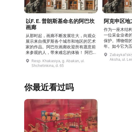
以F. E. 普朗斯基命名的阿巴坎
阿克申区地
画廊
作为一座木结
一位采金业者
从那时起，画廊不断发展壮大，向观众
保护。博物馆的
展示来自俄罗斯各个城市和地区的艺术
年。如今它为
家的作品。阿巴坎画廊欢迎所有愿意前
并接受来自俄
来参观的人，带来难忘的体验！ 阿巴
Zabaykalʹskiy
询。博物馆的
坎画廊的历史始于1976年，当时阿巴
Aksha, ul. Le
Resp. Khakasiya, g. Abakan, ul.
学生及其他群
坎市儿童美术学校的校长 Федор
Shchetinkina, d. 65
关生态与地方
Ефимович Пронских 决定在学校内
议和研讨会。
创建一座画廊。他写信给苏联美术学院
科索娃 V.Я.
通讯院士、俄罗斯苏维埃联邦社会主义
你最近看过吗
I.А. 的手工作
共和国人民艺术家 Б. Я. Ряузов，征
的素描与 ...
询如何更好地组织这项对学校而 ...