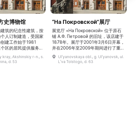
方史博物馆
“На Покровской”展厅
构建筑的纪念性建筑，按
展览厅 «На Покровской» 位于原石
的个人订制建造，受国家
铺 A.Ф. Петровой 的旧址，该店建于
1
创建工作始于1981
1878年。展厅于2001年3月6日开幕，
五个区的居民提供服务，
并在2006年至2009年期间进行了重建
三
罗斯各地区及国外的咨
和现代化改造。如今这里是一处100 平
 kray, Akshinskiy r-n., s.
Ulʹyanovskaya obl., g. Ulʹyanovsk, ul.
陈列吸引学生、教师、大
方米的宽敞场地，配备了现代展览设
筑
nina, d. 53
Lʹva Tolstogo, d. 63
体的关注。博物馆开展有
备、照明与报警系统。这里举办来自俄
志的工作，并举办区际会
罗斯及海外博物馆馆藏、私人收藏以及
（
最有价值的收藏包括：科
其他城市收藏的展览。«На
 的个人馆藏、匠人亚诺夫
Покровской» 展厅通过多种活动吸引
品、画家舍格洛夫 G.А.
了大批观众： ...