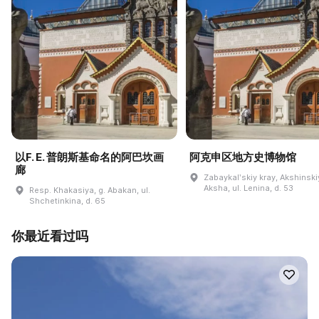
以F. E. 普朗斯基命名的阿巴坎画
阿克申区地方史博物馆
廊
Zabaykalʹskiy kray, Akshinskiy
Aksha, ul. Lenina, d. 53
Resp. Khakasiya, g. Abakan, ul.
Shchetinkina, d. 65
你最近看过吗