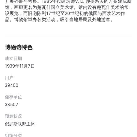
开展外展与考察。1985年按建筑师V. D. 沙提洛夫的方案建成新
馆，画廊更名为楚瓦什国立美术馆。馆内设有楚瓦什美术的常
设展览，而旧宅陈列17世纪至20世纪初的俄国与西欧艺术作
品。博物馆举办各类活动，吸引当地居民及外地游客。
博物馆特色
成立日期
1939年11月7日
用户
39400
储存单位
38507
预算状况
俄罗斯联邦主体
组织分类