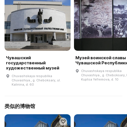
Чувашский
Музей воинской славы
государственный
Чувашской Республик
художественный музей
Chuvashskaya respublika
Chuvashiya., g. Cheboksary, b
Chuvashskaya respublika
Kuptsa Yefremova, d. 10
Chuvashiya., g. Cheboksary, ul.
Kalinina, d. 60
类似的博物馆