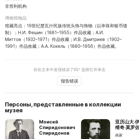
非营利机构
博物馆物品
馆藏亮点：19世纪楚瓦什民族传统头饰与饰物（以串珠和银币缝
制）；Н.И. Фешин（1881–1955）作品收藏；А.И.
Миттов（1932–1971）作品收藏；И.В. Дмитриев（1902–
1991）作品收藏；А.А. Кокель（1880–1956）作品收藏。
你在文本中发现错误了吗? 选择它并单击
报告错误
Персоны, представленные в коллекции
музея
Моисей
亚历山大·
Спиридонович
维奇·莫罗
Спиридонов
画家