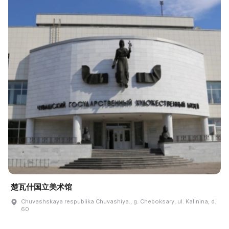
楚瓦什国立美术馆
Chuvashskaya respublika Chuvashiya., g. Cheboksary, ul. Kalinina, d.
60