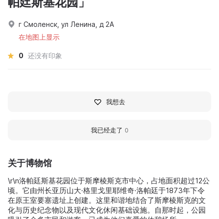
帕廷斯基花园」
г Смоленск, ул Ленина, д 2А
在地图上显示
0
还没有印象
我想去
我已经走了
0
关于博物馆
\r\n洛帕廷斯基花园位于斯摩棱斯克市中心，占地面积超过12公
顷。它由州长亚历山大·格里戈里耶维奇·洛帕廷于1873年下令
在原王室要塞遗址上创建。这里和谐地结合了斯摩棱斯克的文
化与历史纪念物以及现代文化休闲基础设施。自那时起，公园