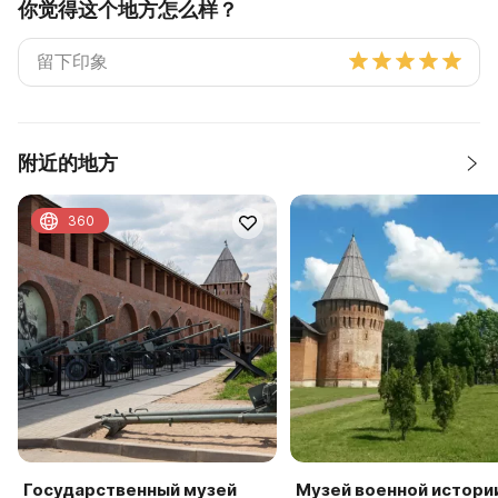
你觉得这个地方怎么样？
附近的地方
360
Государственный музей
Музей военной истори