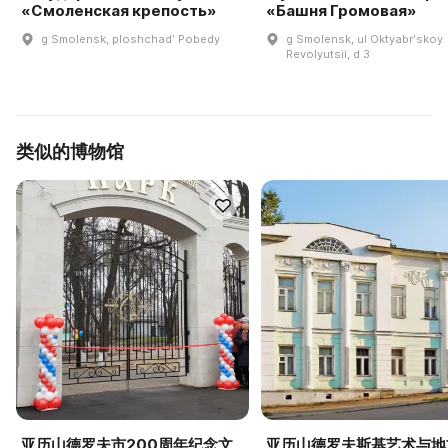
«Смоленская крепость»
«Башня Громовая»
g Smolensk, ploshchadʹ Pobedy
g Smolensk, ul Oktyabrʹskoy
Revolyutsii, d 3
类似的博物馆
亚历山德罗夫市200周年纪念文
亚历山德罗夫斯基艺术与地