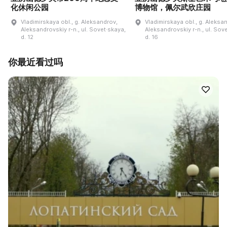
化休闲公园
博物馆，佩尔武欣庄园
Vladimirskaya obl., g. Aleksandrov,
Vladimirskaya obl., g. Aleksa
Aleksandrovskiy r-n., ul. Sovet·skaya,
Aleksandrovskiy r-n., ul. Sov
d. 12
d. 16
你最近看过吗