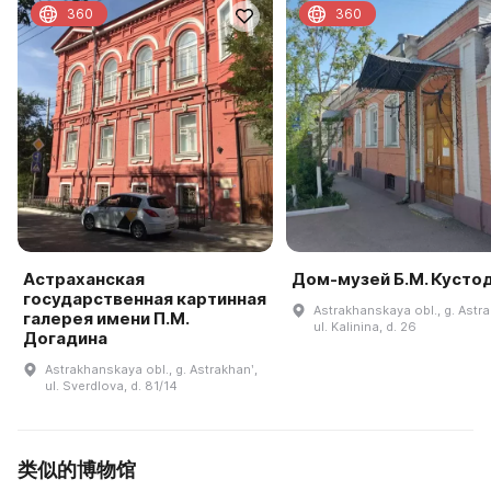
360
360
Астраханская
Дом-музей Б.М. Кусто
государственная картинная
Astrakhanskaya obl., g. Astra
галерея имени П.М.
ul. Kalinina, d. 26
Догадина
Astrakhanskaya obl., g. Astrakhanʹ,
ul. Sverdlova, d. 81/14
类似的博物馆