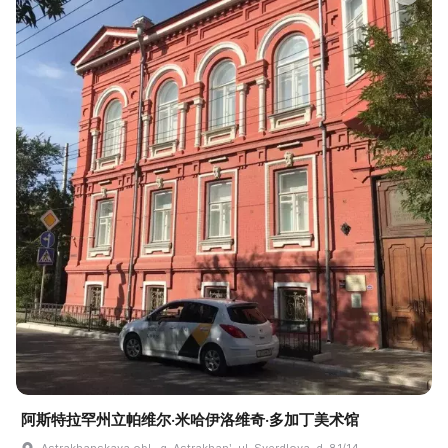
阿斯特拉罕州立帕维尔·米哈伊洛维奇·多加丁美术馆