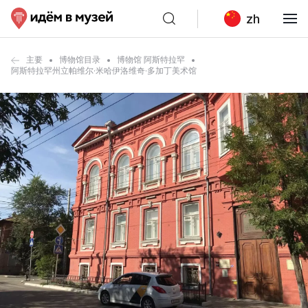
zh
主要
博物馆目录
博物馆 阿斯特拉罕
阿斯特拉罕州立帕维尔·米哈伊洛维奇·多加丁美术馆