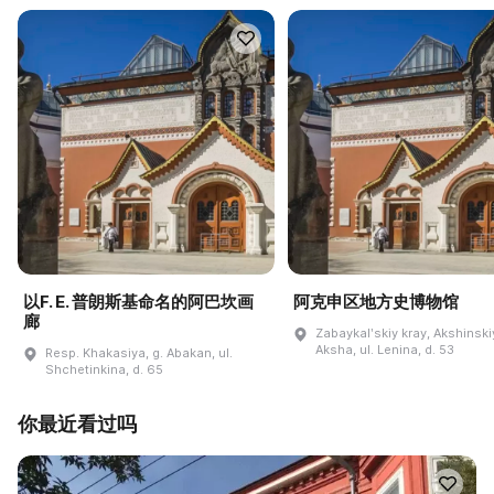
以F. E. 普朗斯基命名的阿巴坎画
阿克申区地方史博物馆
廊
Zabaykalʹskiy kray, Akshinskiy
Aksha, ul. Lenina, d. 53
Resp. Khakasiya, g. Abakan, ul.
Shchetinkina, d. 65
你最近看过吗