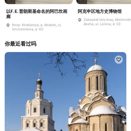
以F. E. 普朗斯基命名的阿巴坎画
阿克申区地方史博物馆
廊
Zabaykalʹskiy kray, Akshinskiy
Aksha, ul. Lenina, d. 53
Resp. Khakasiya, g. Abakan, ul.
Shchetinkina, d. 65
你最近看过吗