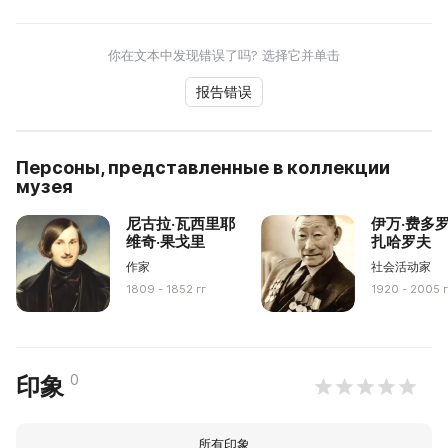
你在文本中发现错误了吗? 选择它并单击
报告错误
Персоны, представленные в коллекции
музея
尼古拉·瓦西里耶
伊万·费多罗
维奇·果戈里
扎哈罗夫
作家
社会活动家
1809 - 1852 гг
1920 - 2005 г
0
印象
所有印象