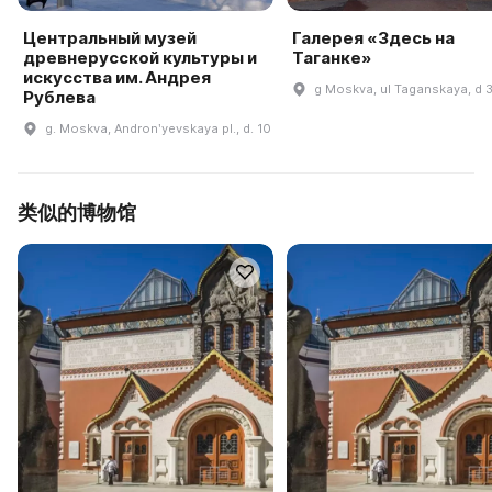
Центральный музей
Галерея «Здесь на
древнерусской культуры и
Таганке»
искусства им. Андрея
g Moskva, ul Taganskaya, d 
Рублева
g. Moskva, Andronʹyevskaya pl., d. 10
类似的博物馆