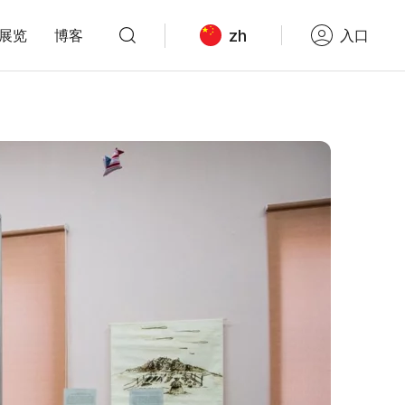
zh
展览
博客
入口