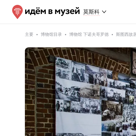
莫斯科
主要
博物馆目录
博物馆 下诺夫哥罗德
斯图西故