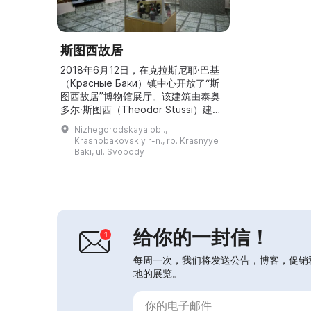
斯图西故居
2018年6月12日，在克拉斯尼耶·巴基
（Красные Баки）镇中心开放了“斯
图西故居”博物馆展厅。该建筑由泰奥
多尔·斯图西（Theodor Stussi）建造
——他是瑞士人，曾担任特鲁别茨科伊
Nizhegorodskaya obl.,
（Trubetskoy）王子的管家，建于19
Krasnobakovskiy r-n., rp. Krasnyye
世纪末，位于巴基-尼科尔斯科耶
Baki, ul. Svobody
（Баки-Никольское）村的主广场。
1923年该建筑被收归国有，随后安置
了来自瓦尔纳维诺（Варнавино）的
印刷...
给你的一封信！
每周一次，我们将发送公告，博客，促销
地的展览。