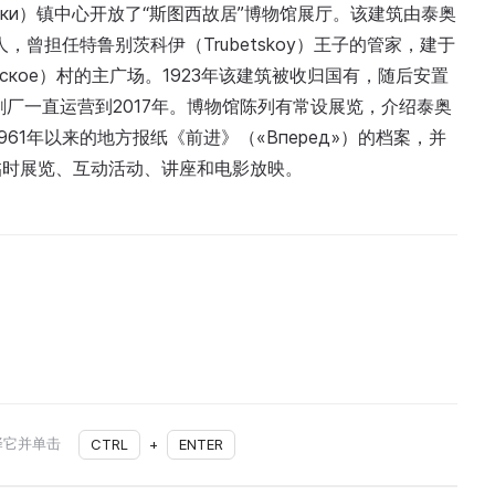
е Баки）镇中心开放了“斯图西故居”博物馆展厅。该建筑由泰奥
瑞士人，曾担任特鲁别茨科伊（Trubetskoy）王子的管家，建于
льское）村的主广场。1923年该建筑被收归国有，随后安置
印刷厂一直运营到2017年。博物馆陈列有常设展览，介绍泰奥
61年以来的地方报纸《前进》（«Вперед»）的档案，并
临时展览、互动活动、讲座和电影放映。
择它并单击
CTRL
+
ENTER