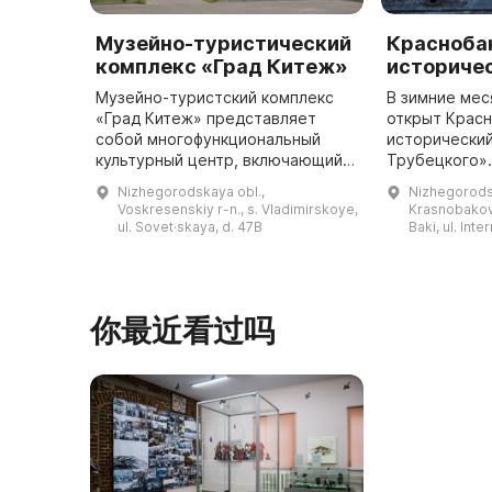
Музейно-туристический
Красноба
комплекс «Град Китеж»
историче
Музейно-туристский комплекс
В зимние мес
«Град Китеж» представляет
открыт Крас
собой многофункциональный
исторически
культурный центр, включающий в
Трубецкого».
себя театральную сцену для
принадлежал
Nizhegorodskaya obl.,
Nizhegorods
постановок различных
Трубецкому и
Voskresenskiy r-n., s. Vladimirskoye,
Krasnobakovs
драматических спектаклей,
усадьбой. О
ul. Sovet·skaya, d. 47B
Baki, ul. Inte
выставочный зал ...
你最近看过吗