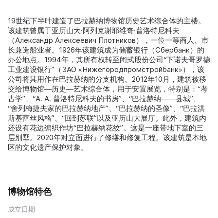
19世纪下半叶建造了巴拉赫纳博物馆历史艺术综合体的主楼。
该建筑曾属于亚历山大·阿列克谢耶维奇·普洛特尼科夫
（Александр Алексеевич Плотников），一位一等商人、市
长兼造船业者。1926年该建筑成为储蓄银行（Сбербанк）的
办公地点。1994年，其所有权转至闭式股份公司“下诺夫哥罗德
工业建设银行”（ЗАО «Нижегородпромстройбанк»），该
公司将其用作在巴拉赫纳的分支机构。2012年10月，建筑被移
交给博物馆—历史—艺术综合体，用于安置展览，特别是：“考
古学”、“A. A. 普洛特尼科夫的书房”、“巴拉赫纳——县城”、
“舍列梅捷夫家的巴拉赫纳地产”、“巴拉赫纳的圣像”、“巴拉洪
斯基蕾丝风格”、“回到苏联”以及亚历山大展厅。此外，建筑内
还设有花边编织作坊“巴拉赫纳花纹”。这是一座带地下室的三
层别墅。2020年对立面进行了修缮和修复工程。该建筑是本地
区的文化遗产保护对象。
博物馆特色
成立日期