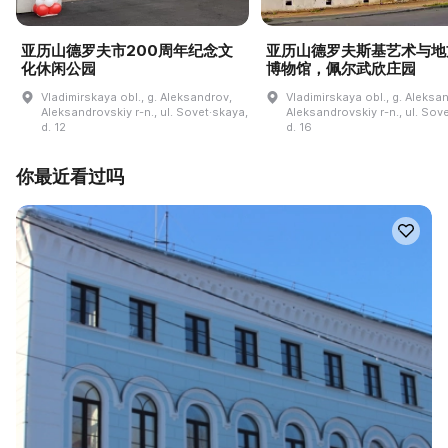
亚历山德罗夫市200周年纪念文
亚历山德罗夫斯基艺术与地
化休闲公园
博物馆，佩尔武欣庄园
Vladimirskaya obl., g. Aleksandrov,
Vladimirskaya obl., g. Aleksa
Aleksandrovskiy r-n., ul. Sovet·skaya,
Aleksandrovskiy r-n., ul. Sov
d. 12
d. 16
你最近看过吗