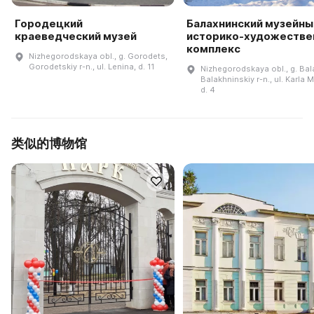
Городецкий
Балахнинский музейны
краеведческий музей
историко-художестве
комплекс
Nizhegorodskaya obl., g. Gorodets,
Gorodetskiy r-n., ul. Lenina, d. 11
Nizhegorodskaya obl., g. Bal
Balakhninskiy r-n., ul. Karla 
d. 4
类似的博物馆