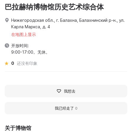
巴拉赫纳博物馆历史艺术综合体
Нижегородская обл., г. Балахна, Балахнинский р-н., ул.
Карла Маркса, д. 4
在地图上显示
开放时间:
9:00-17:00。无休。
0
还没有印象
我想去
我已经走了
0
关于博物馆