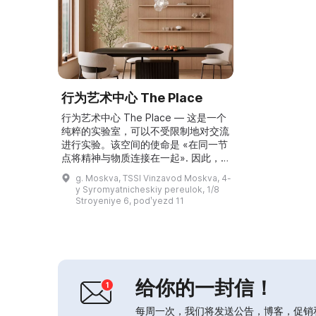
行为艺术中心 The Place
行为艺术中心 The Place — 这是一个
纯粹的实验室，可以不受限制地对交流
进行实验。该空间的使命是 «在同一节
点将精神与物质连接在一起». 因此，
中心将展出能够传达这一理念的俄罗斯
g. Moskva, TSSI Vinzavod Moskva, 4-
和外国艺术家的作品. 中心常设展览包
y Syromyatnicheskiy pereulok, 1/8
括互动表演 Lila 和 Code 369。同
Stroyeniye 6, podʹyezd 11
时，除主项目外，还将定期举办来自世
界各地行为艺术家的各种演出。 The
Place 的创始人是艺术家兼研究者奥尔
加·谢尔...
给你的一封信！
每周一次，我们将发送公告，博客，促销