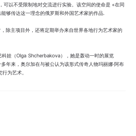
实验室，可以不受限制地对交流进行实验。该空间的使命是 «在同
出能够传达这一理念的俄罗斯和外国艺术家的作品.
69。同时，除主项目外，还将定期举办来自世界各地行为艺术家的
科娃（Olga Shcherbakova），她是轰动一时的展览
人兼作者。十多年来，奥尔加在与被公认为该形式传奇人物玛丽娜·阿布
研究行为艺术。