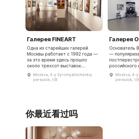
Галерея FINEART
Галерея O
Одна из старейших галерей
Основатель 
Москвы работает с 1992 года —
— популяриз
за это время здесь прошло
постперестр
около трехсот выставок.
российского 
Галерея сохраняет творческое
частную гале
Moskva, 4-y Syromyatnicheskiy
Moskva, 4-y
наследие художников старшего
Галерея на «
pereulok, 1/8
pereulok, 1/
поколения и открывает молодые
сотрудничает
талант ...
你最近看过吗