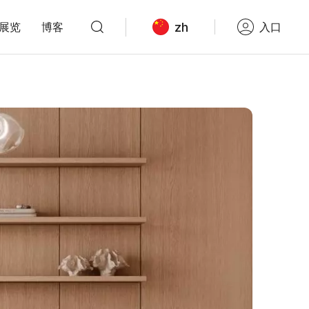
zh
展览
博客
入口