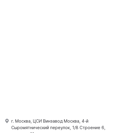
г. Москва, ЦСИ Винзавод Москва, 4-й
Сыромятнический переулок, 1/8 Строение 6,