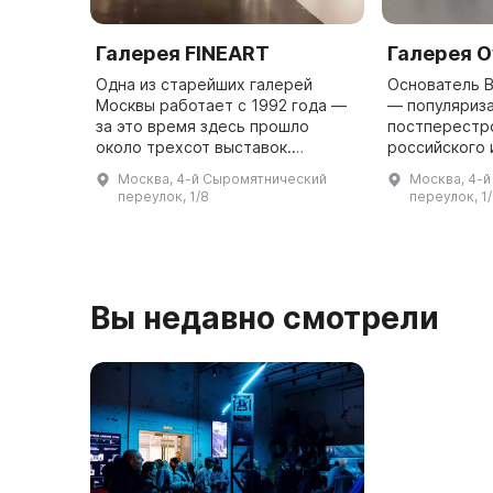
Галерея FINEART
Галерея O
Одна из старейших галерей
Основатель 
Москвы работает с 1992 года —
— популяриз
за это время здесь прошло
постперестр
около трехсот выставок.
российского 
Галерея сохраняет творческое
частную гале
Москва, 4-й Сыромятнический
Москва, 4-
наследие художников старшего
Галерея на «
переулок, 1/8
переулок, 1
поколения и открывает молодые
сотрудничает
талант ...
Вы недавно смотрели