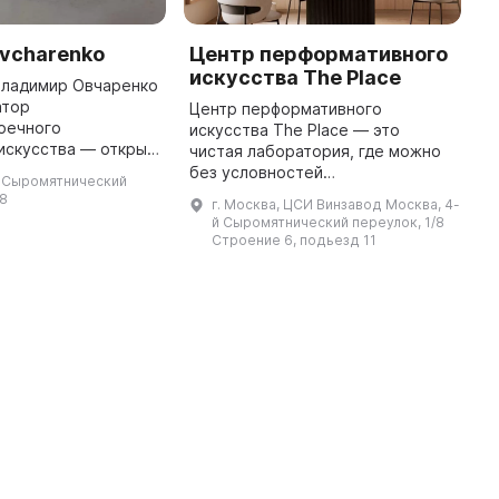
vcharenko
Центр перформативного
T
искусства The Place
A
Владимир Овчаренко
атор
Центр перформативного
T
оечного
искусства The Place — это
i
искусства — открыл
чистая лаборатория, где можно
e
рею в 1990 году.
без условностей
w
й Сыромятнический
Винзаводе»
экспериментировать над
mi
/8
г. Москва, ЦСИ Винзавод Москва, 4-
 с художниками, чьи
коммуникацией. Миссия
й Сыромятнический переулок, 1/8
работы уже востре ...
пространства — «соединение
Строение 6, подьезд 11
духовного с материальным в
одной т ...