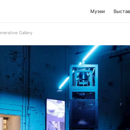
Музеи
Выстав
nerative Gallery