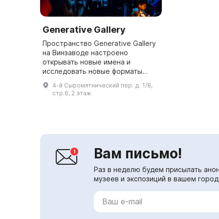
Generative Gallery
Пространство Generative Gallery
на Винзаводе настроено
открывать новые имена и
исследовать новые форматы
презентации цифрового
4-й Сыромятнический пер. д. 1/8,
искусства. В галерее проходят
стр.6, 2 этаж
выставки, перформансы и лекции.
Гале...
Вам письмо!
Раз в неделю будем присылать анон
музеев и экспозиций в вашем город