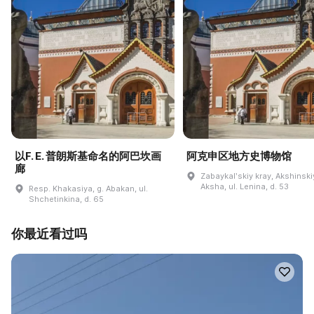
以F. E. 普朗斯基命名的阿巴坎画
阿克申区地方史博物馆
廊
Zabaykalʹskiy kray, Akshinskiy
Aksha, ul. Lenina, d. 53
Resp. Khakasiya, g. Abakan, ul.
Shchetinkina, d. 65
你最近看过吗