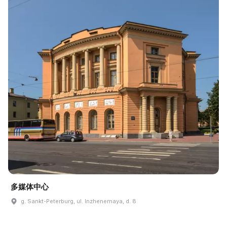
多媒体中心
g. Sankt-Peterburg, ul. Inzhenernaya, d. 8