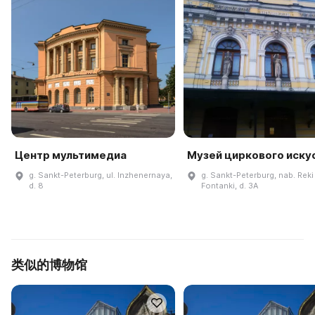
Центр мультимедиа
Музей циркового иску
g. Sankt-Peterburg, ul. Inzhenernaya,
g. Sankt-Peterburg, nab. Reki
d. 8
Fontanki, d. 3A
类似的博物馆