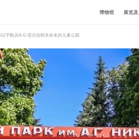
博物馆
展览及
以宇航员A·G·尼古拉耶夫命名的儿童公园