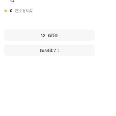
6А
0
还没有印象
我想去
我已经走了
0
ебоксарский
Cheboksary City