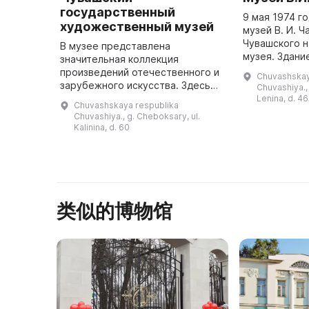
государственный
9 мая 1974 г
художественный музей
музей В. И. Ч
Чувашского 
В музее представлена
музея. Здани
значительная коллекция
методом нар
произведений отечественного и
Chuvashskay
участии пред
зарубежного искусства. Здесь
Chuvashiya.,
учреждений 
проводятся выставки, экскурсии,
Lenina, d. 4
Chuvashskaya respublika
лекции, встречи с творческой
Chuvashiya., g. Cheboksary, ul.
интеллигенцией, презентации,
Kalinina, d. 60
концерт ...
类似的博物馆