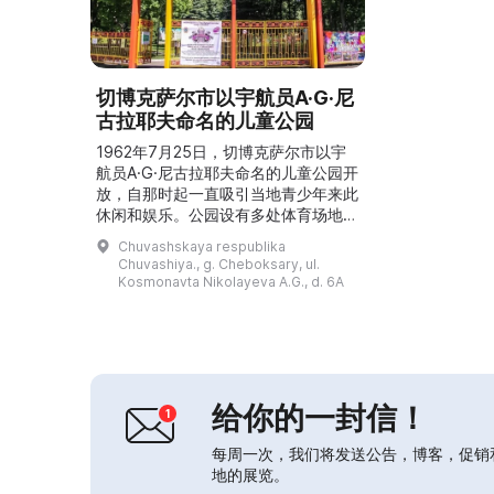
切博克萨尔市以宇航员A·G·尼
古拉耶夫命名的儿童公园
1962年7月25日，切博克萨尔市以宇
航员A·G·尼古拉耶夫命名的儿童公园开
放，自那时起一直吸引当地青少年来此
休闲和娱乐。公园设有多处体育场地、
摄影和儿童娱乐区，使游园既愉快又安
Chuvashskaya respublika
全。2011年这里建成了名为“方舟”的动
Chuvashiya., g. Cheboksary, ul.
物角，饲养着30多种动物和鸟类。公
Kosmonavta Nikolayeva A.G., d. 6A
园还举办各类群众性文化活动，例如业
余艺术表演和儿童作品展览。...
给你的一封信！
每周一次，我们将发送公告，博客，促销
地的展览。