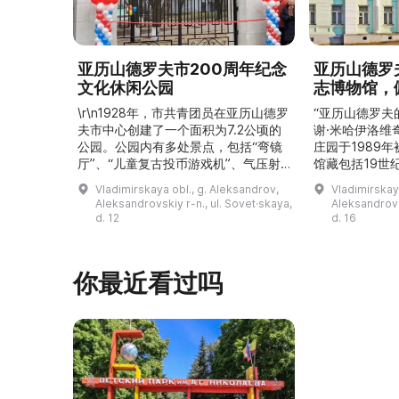
亚历山德罗夫市200周年纪念
亚历山德罗
文化休闲公园
志博物馆，
\r\n1928年，市共青团员在亚历山德罗
“亚历山德罗夫
夫市中心创建了一个面积为7.2公顷的
谢·米哈伊洛维
公园。公园内有多处景点，包括“弯镜
庄园于1989
厅”、“儿童复古投币游戏机”、气压射
馆藏包括19世
击场、“儿童之城”游乐区、户外健身器
初艺术家与工
Vladimirskaya obl., g. Aleksandrov,
Vladimirskay
材“Воркаут”、免费儿童游乐设施、游
于了解亚历山
Aleksandrovskiy r-n., ul. Sovet·skaya,
Aleksandrovs
乐项目“Веломобиль”、充气蹦床“吉
博物馆举办临
d. 12
d. 16
普”。2019年，作为“城市环境塑造”项
提供传统与戏
目的一部分，公园进行了部分整治：新
人和儿童的工
舞台建成，新的观景平台和中央林荫大
夫区的学前和
你最近看过吗
道得到完善，并安装了视 ...
馆课程。 ...