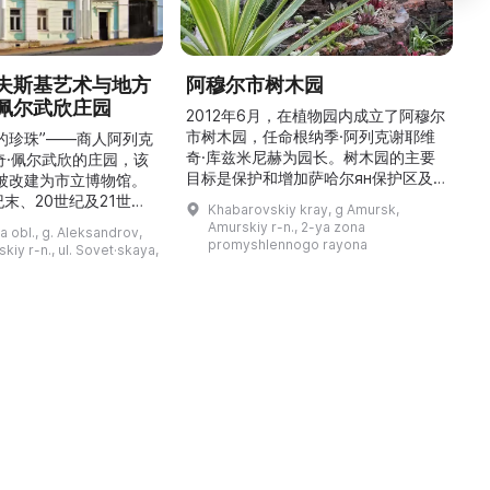
夫斯基艺术与地方
阿穆尔市树木园
佩尔武欣庄园
2012年6月，在植物园内成立了阿穆尔
市树木园，任命根纳季·阿列克谢耶维
的珍珠”——商人阿列克
奇·库兹米尼赫为园长。树木园的主要
世
奇·佩尔武欣的庄园，该
目标是保护和增加萨哈尔ян保护区及
年被改建为市立博物馆。
红豆杉林的植被，并创建远东地区稀有
纪末、20世纪及21世纪
Khabarovskiy kray, g Amursk,
和药用植物及露地栽培植物的种植区。
艺美术大师的作品，有助
Amurskiy r-n., 2-ya zona
a obl., g. Aleksandrov,
树木园尤其以其收集的列入红色名录的
1
德罗夫地区的艺术创作。
promyshlennogo rayona
kiy r-n., ul. Sovet·skaya,
远东植物而自豪（尖叶红豆杉、
建
时展览与常设展览，同时
Microbiota属、萨金特杜松、馨香卫
1
剧化的导览，以及面向成
矛、施里彭巴赫杜鹃）。树木园的设立
后
作坊。还可为亚历山德罗
旨在保护远东珍贵和受保护的植物，开
中小学机构预约外出博物
展科学研究，进行审美 ...