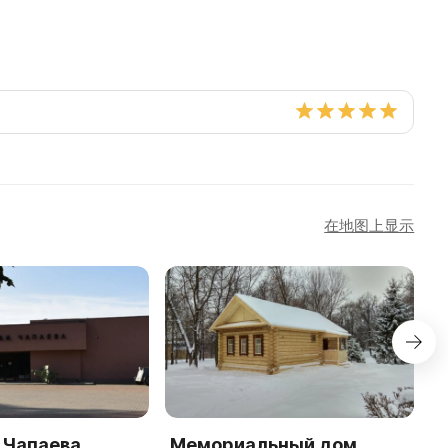
在地图上显示
.Чапаева
Мемориальный дом
Ч