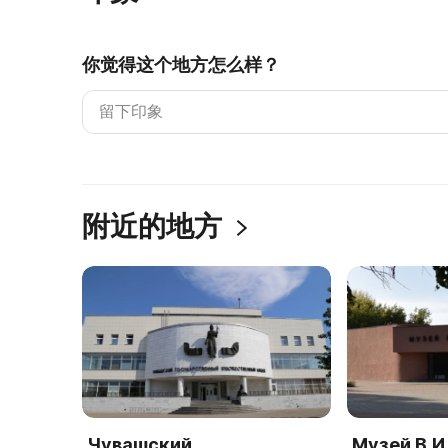
你觉得这个地方怎么样？
附近的地方
Чувашский
Музей В.И