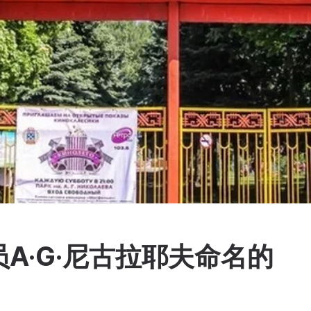
A·G·尼古拉耶夫命名的