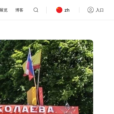
zh
展览
博客
入口