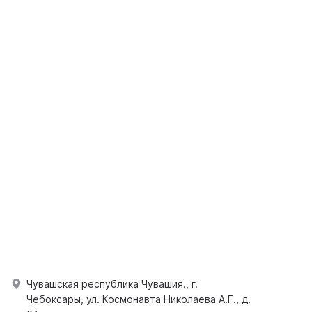
Чувашская республика Чувашия., г.
Чебоксары, ул. Космонавта Николаева А.Г., д.