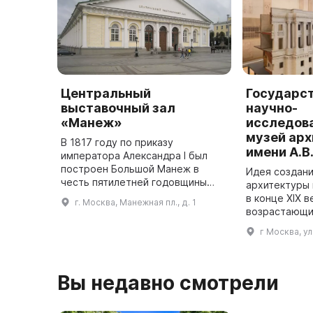
Центральный
Государс
выставочный зал
научно-
«Манеж»
исследов
музей ар
В 1817 году по приказу
имени А.В
императора Александра I был
построен Большой Манеж в
Идея создани
честь пятилетней годовщины
архитектуры 
победы русского оружия в
в конце XIX в
г. Москва, Манежная пл., д. 1
Отечественной войне 1812 года.
возрастающи
Проект постройки был
национально
г Москва, у
разработан инженером ...
целях обобщ
накопленног
Вы недавно смотрели