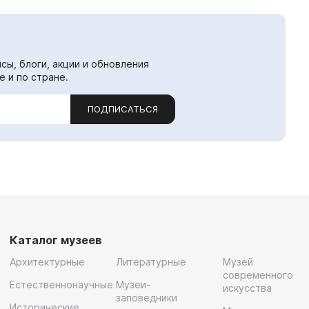
сы, блоги, акции и обновления
е и по стране.
ПОДПИСАТЬСЯ
Каталог музеев
Архитектурные
Литературные
Музей
современного
Естественнонаучные
Музеи-
искусства
заповедники
Исторические