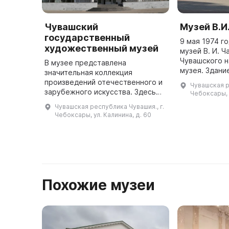
Чувашский
Музей В.И
государственный
9 мая 1974 г
художественный музей
музей В. И. Ч
Чувашского 
В музее представлена
музея. Здани
значительная коллекция
методом нар
произведений отечественного и
Чувашская р
участии пред
зарубежного искусства. Здесь
Чебоксары, 
учреждений 
проводятся выставки, экскурсии,
Чувашская республика Чувашия., г.
лекции, встречи с творческой
Чебоксары, ул. Калинина, д. 60
интеллигенцией, презентации,
концерт ...
Похожие музеи