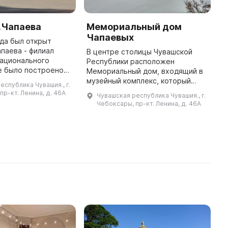
.Чапаева
Мемориальный дом
C
Чапаевых
C
ода был открыт
a
апаева - филиал
В центре столицы Чувашской
N
национального
Республики расположен
е было построено
Мемориальный дом, входящий в
O
одной стройки при
музейный комплекс, который
p
еспублика Чувашия., г.
приятий,
включает в себя сквер Чапаева,
N
пр-кт. Ленина, д. 46А
Чувашская республика Чувашия., г.
и общественности
здание музея В. И. Чапаева,
h
Чебоксары, пр-кт. Ленина, д. 46А
города Чебок ...
Мемориальный дом Чапаевых,
C
памятник ...
e