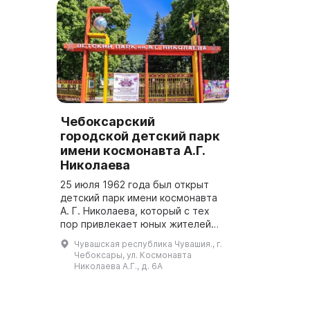
Чебоксарский
городской детский парк
имени космонавта А.Г.
Николаева
25 июля 1962 года был открыт
детский парк имени космонавта
А. Г. Николаева, который с тех
пор привлекает юных жителей
Чебоксар для отдыха и
Чувашская республика Чувашия., г.
развлечений. Различные
Чебоксары, ул. Космонавта
площадки для спорта, фото- и
Николаева А.Г., д. 6А
детского...