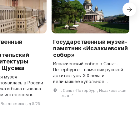
твенный
Государственный музей-
Г
памятник «Исаакиевский
и
ательский
собор»
х
хитектуры
«
Исаакиевский собор в Санкт-
. Щусева
Петербурге - памятник русской
М
архитектуры XIX века и
о
я музея
величайшее купольное
с
появилась в России
сооружение в мире, созданное
н
ека и была вызвана
г. Санкт-Петербург, Исаакиевская
архитектором Огюстом
к
м интересом к
пл., д. 4
Монферраном - символ
к
му наследию. В
л Воздвиженка, д 5/25
имперского могущества. Строи
З
ения материала,
...
о различными
музеями и учреж ...