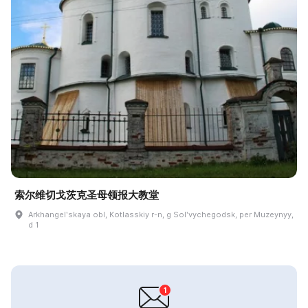
索尔维切戈茨克圣母领报大教堂
Arkhangelʹskaya obl, Kotlasskiy r-n, g Solʹvychegodsk, per Muzeynyy,
d 1