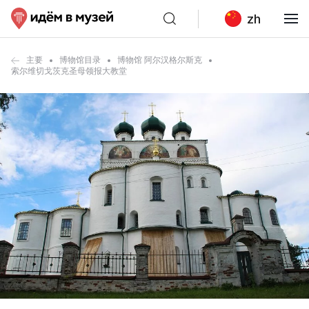
zh
主要
博物馆目录
博物馆 阿尔汉格尔斯克
索尔维切戈茨克圣母领报大教堂