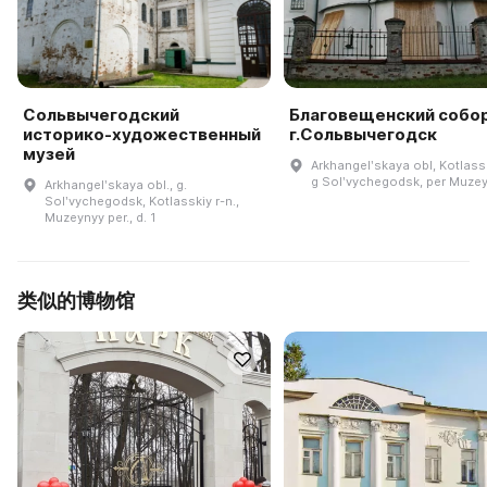
Сольвычегодский
Благовещенский собо
историко-художественный
г.Сольвычегодск
музей
Arkhangelʹskaya obl, Kotlassk
g Solʹvychegodsk, per Muzey
Arkhangelʹskaya obl., g.
Solʹvychegodsk, Kotlasskiy r-n.,
Muzeynyy per., d. 1
类似的博物馆