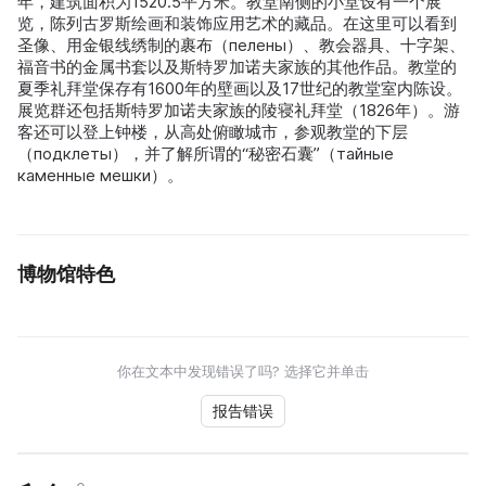
年，建筑面积为1520.5平方米。教堂南侧的小堂设有一个展
览，陈列古罗斯绘画和装饰应用艺术的藏品。在这里可以看到
圣像、用金银线绣制的裹布（пелены）、教会器具、十字架、
福音书的金属书套以及斯特罗加诺夫家族的其他作品。教堂的
夏季礼拜堂保存有1600年的壁画以及17世纪的教堂室内陈设。
展览群还包括斯特罗加诺夫家族的陵寝礼拜堂（1826年）。游
客还可以登上钟楼，从高处俯瞰城市，参观教堂的下层
（подклеты），并了解所谓的“秘密石囊”（тайные
каменные мешки）。
博物馆特色
你在文本中发现错误了吗? 选择它并单击
报告错误