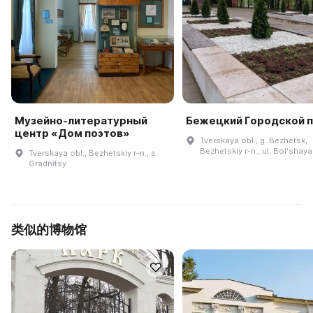
Музейно-литературный
Бежецкий Городской 
центр «Дом поэтов»
Tverskaya obl., g. Bezhetsk,
Bezhetskiy r-n., ul. Bolʹshaya
Tverskaya obl., Bezhetskiy r-n., s.
Gradnitsy
类似的博物馆