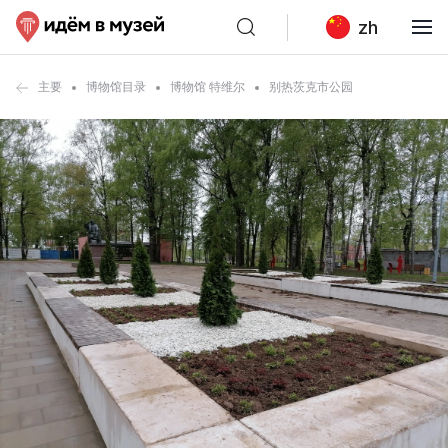
zh
主要
博物馆目录
博物馆 特维尔
别热茨克市公园