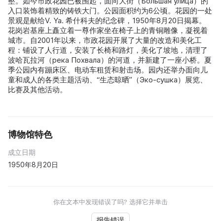
壑。如今市政花园已被围起，面向大街（Большая улица）的
入口装饰着精致的铸铁大门。公园面积约为6公顷。花园的一处
景观是献给V. Ya. 希什科夫的纪念碑，1950年8月20日揭幕。
花岗岩基座上矗立着一尊作家坐在椅子上的青铜雕像，凝视着
城市。自2001年以来，市政花园开展了大量的改造和美化工
程：铺设了人行道，安装了长椅和路灯，美化了坡地，清理了
波哈瓦拉河（река Похвала）的河道，并新建了一座小桥。夏
季公园内有蹦床区、电动车租赁和射击场。园内还举办面向儿
童和成人的各类主题活动、“生态晾晒”（Эко-сушка）展览、
比赛及其他活动。
博物馆特色
成立日期
1950年8月20日
你在文本中发现错误了吗? 选择它并单击
报告错误