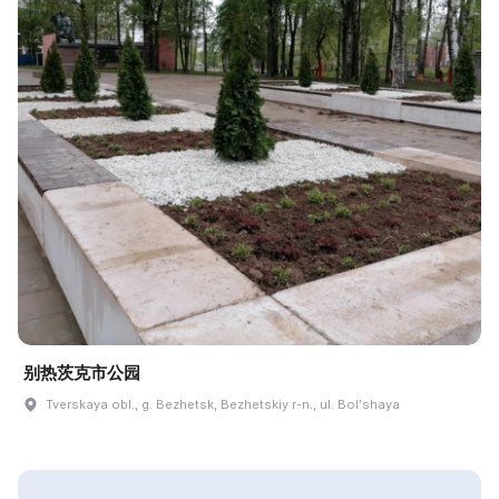
别热茨克市公园
Tverskaya obl., g. Bezhetsk, Bezhetskiy r-n., ul. Bolʹshaya