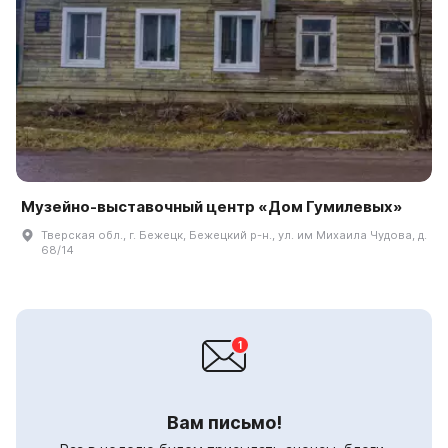
Музейно-выставочный центр «Дом Гумилевых»
Тверская обл., г. Бежецк, Бежецкий р-н., ул. им Михаила Чудова, д.
68/14
Вам письмо!