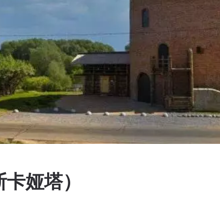
斯卡娅塔）