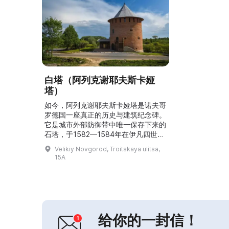
白塔（阿列克谢耶夫斯卡娅
塔）
如今，阿列克谢耶夫斯卡娅塔是诺夫哥
罗德国一座真正的历史与建筑纪念碑。
它是城市外部防御带中唯一保存下来的
石塔，于1582—1584年在伊凡四世
（伊凡雷帝）的命令下建造。该塔共有
Velikiy Novgorod, Troitskaya ulitsa,
四层，总高度超过15米，设有墙内楼
15A
梯、独特的探挖（考古）设施，并可从
射击孔处环视城市。该塔历经多代保存
完好，欢迎所有有兴趣的人前来参观，
了解诺夫哥罗德的历史与建筑。阿列克
谢耶夫斯卡娅塔是诺夫哥罗德国一座真
正的历史与建筑纪念碑。...
给你的一封信！