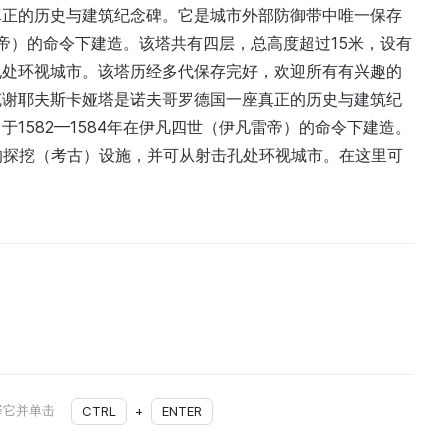
真正的历史与建筑纪念碑。它是城市外部防御带中唯一保存
凡雷帝）的命令下建造。该塔共有四层，总高度超过15米，设有
孔处环视城市。该塔历经多代保存完好，欢迎所有有兴趣的
克谢耶夫斯卡娅塔是诺夫哥罗德国一座真正的历史与建筑纪
1582—1584年在伊凡四世（伊凡雷帝）的命令下建造。
的探挖（考古）设施，并可从射击孔处环视城市。在这里可
择它并单击
CTRL
+
ENTER