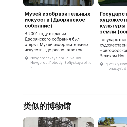
Музей изобразительных
Государс
искусств (Дворянское
художест
собрание)
культуры
земли (ос
В 2001 году в здании
Дворянского собрания был
Государстве
открыт Музей изобразительных
художествен
искусств, где располагается
Новгородской
экспозиция «Русское искусство
Великом Нов
Novgorodskaya obl., g. Velikiy
XVIII−XX веков», которая
бывшего Дес
Novgorod, Pobedy-Sofiyskaya pl., d.
g Velikiy No
позволяет познакомиться с
монастыря, о
2
monastyrʹ, d
богатой коллекци ...
году. Здесь 
类似的博物馆