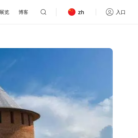
zh
展览
博客
入口