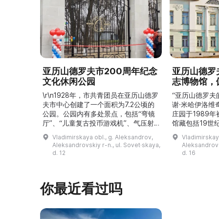
亚历山德罗夫市200周年纪念
亚历山德罗
文化休闲公园
志博物馆，
\r\n1928年，市共青团员在亚历山德罗
“亚历山德罗夫
夫市中心创建了一个面积为7.2公顷的
谢·米哈伊洛维
公园。公园内有多处景点，包括“弯镜
庄园于1989
厅”、“儿童复古投币游戏机”、气压射
馆藏包括19世
击场、“儿童之城”游乐区、户外健身器
初艺术家与工
Vladimirskaya obl., g. Aleksandrov,
Vladimirskay
材“Воркаут”、免费儿童游乐设施、游
于了解亚历山
Aleksandrovskiy r-n., ul. Sovet·skaya,
Aleksandrovs
乐项目“Веломобиль”、充气蹦床“吉
博物馆举办临
d. 12
d. 16
普”。2019年，作为“城市环境塑造”项
提供传统与戏
目的一部分，公园进行了部分整治：新
人和儿童的工
舞台建成，新的观景平台和中央林荫大
夫区的学前和
你最近看过吗
道得到完善，并安装了视 ...
馆课程。 ...