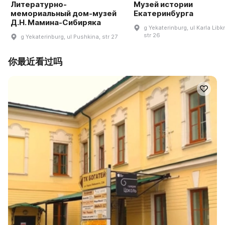
Литературно-
Музей истории
мемориальный дом-музей
Екатеринбурга
Д.Н. Мамина-Сибиряка
g Yekaterinburg, ul Karla Libk
str 26
g Yekaterinburg, ul Pushkina, str 27
你最近看过吗