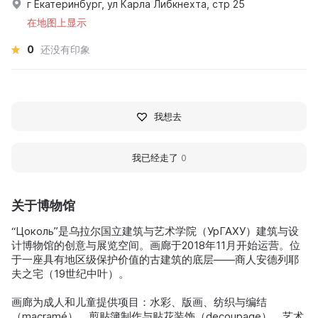
г Екатеринбург, ул Карла Либкнехта, стр 25
在地图上显示
0
还没有印象
我想去
我已经走了
0
关于博物馆
“Цоколь”是乌拉尔国立建筑与艺术学院（УрГАХУ）建筑与设
计博物馆的创意与展览空间。画廊于2018年11月开始运营。位
于一座具有地区级保护价值的古建筑的底层——商人安德列耶
夫之宅（19世纪中叶）。
画廊为成人和儿童提供项目：水彩、版画、纺织与编结
（macramé）、剪贴簿制作与贴花装饰（decoupage）、艺术