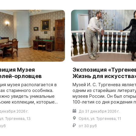
зиция Музея
Экспозиция «Тургенев
елей-орловцев
Жизнь для искусства
ция музея располагается в
Музей И. С. Тургенева являе
лах старинного особняка.
одним из старейших литерат
ожно увидеть уникальные
музеев России. Он был откры
ьские коллекции, которые
100-летия со дня рождения 
ись десятилетиями.
на его родине, в городе Орле
декабря 2026 г.
До 31 декабря 2026 г.
елям музея представлены
музее действует экспозиция
ул. Тургенева, 13
Орёл, ул. Тургенева, 11
, связ...
...
руб
от 30 руб