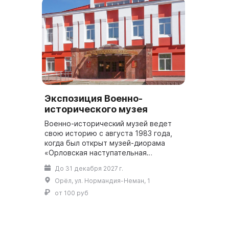
Экспозиция Военно-
исторического музея
Военно-исторический музей ведет
свою историю с августа 1983 года,
когда был открыт музей-диорама
«Орловская наступательная
операция». Музей занимает часть
До 31 декабря 2027 г.
бывшего особняка купца Чикина,
Орёл, ул. Нормандия-Неман, 1
который являет...
от 100 руб