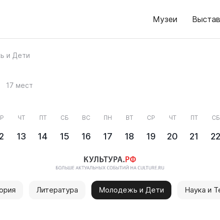
Музеи
Выстав
ь и Дети
17 мест
Р
ЧТ
ПТ
СБ
ВС
ПН
ВТ
СР
ЧТ
ПТ
СБ
2
13
14
15
16
17
18
19
20
21
2
ория
Литература
Молодежь и Дети
Наука и Т