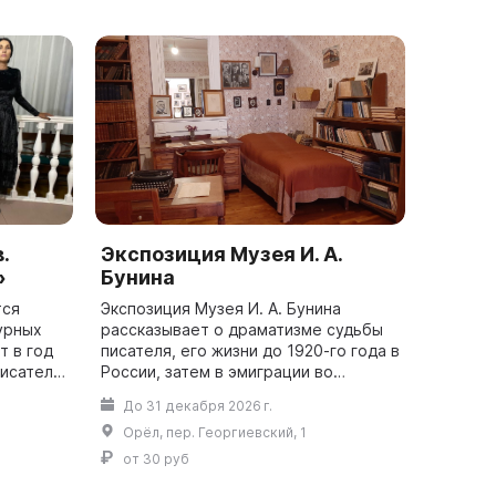
.
Экспозиция Музея И. А.
»
Бунина
тся
Экспозиция Музея И. А. Бунина
урных
рассказывает о драматизме судьбы
т в год
писателя, его жизни до 1920-го года в
писателя
России, затем в эмиграции во
. В
Франции, дает возможность
До 31 декабря 2026 г.
, основу
проследить его творческий путь от
Орёл, пер. Георгиевский, 1
безвестног...
от 30 руб