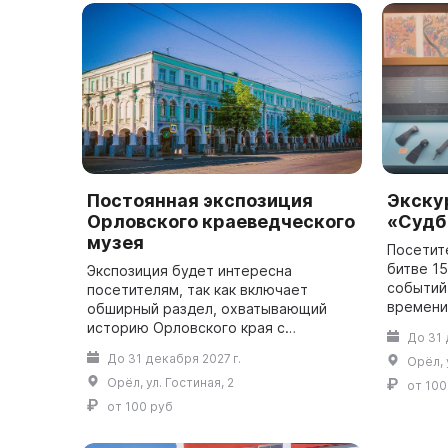
Постоянная экспозиция
Экску
Орловского краеведческого
«Судб
музея
Посетит
битве 15
Экспозиция будет интересна
событий
посетителям, так как включает
времени
обширный раздел, охватывающий
Грозного
историю Орловского края с
До 31 
предста
древнейших времен до конца XX
До 31 декабря 2027 г.
Орёл, 
сопрово
века, а также целый ряд разделов,
Орёл, ул. Гостиная, 2
построенных по тематиче...
от 100
от 100 руб