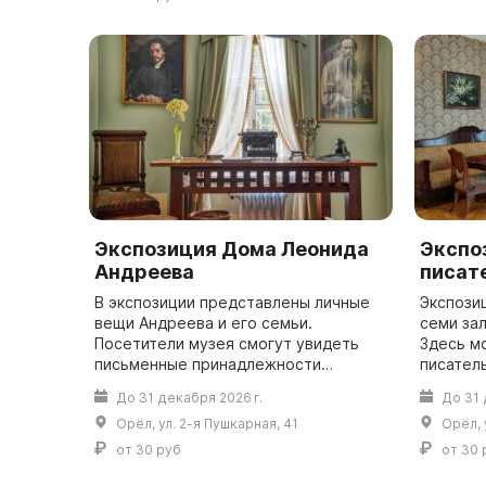
Экспозиция Дома Леонида
Экспо
Андреева
писат
В экспозиции представлены личные
Экспози
вещи Андреева и его семьи.
семи за
Посетители музея смогут увидеть
Здесь м
письменные принадлежности
писател
писателя («вечную» ручку с золотым
собирал
До 31 декабря 2026 г.
До 31 
пером и чернильницу в виде головы
Посетит
Орёл, ул. 2-я Пушкарная, 41
Орёл, 
египтянки), е...
предметы
от 30 руб
от 30 