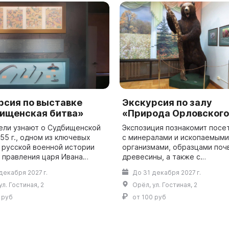
рсия по выставке
Экскурсия по залу
ищенская битва»
«Природа Орловского
ели узнают о Судбищенской
Экспозиция познакомит посе
55 г., одном из ключевых
с минералами и ископаемыми
 русской военной истории
организмами, образцами поч
 правления царя Ивана
древесины, а также с
. Знакомство экскурсантов с
представителями современн
декабря 2027 г.
До 31 декабря 2027 г.
вленным материалом
флоры (гербарные экземпля
ул. Гостиная, 2
Орёл, ул. Гостиная, 2
ждае...
растений) и фауны (коллекции
 руб
от 100 руб