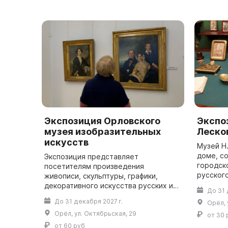
Экспозиция Орловского
Экспо
музея изобразительных
Леско
искусств
Музей Н.
доме, с
Экспозиция представляет
городск
посетителям произведения
русског
живописи, скульптуры, графики,
России 
декоративного искусства русских и
До 31 
«Левша» 
зарубежных мастеров XVII–XX вв. из
До 31 декабря 2027 г.
Орёл, 
Экспозиц
фондов музея. Среди них наиболее
Орёл, ул. Октябрьская, 29
значимыми считаютс...
от 30 
от 60 руб