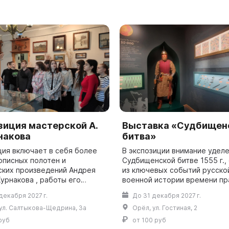
зиция мастерской А.
Выставка «Судбищен
накова
битва»
ция включает в себя более
В экспозиции внимание удел
описных полотен и
Судбищенской битве 1555 г.,
ских произведений Андрея
из ключевых событий русско
урнакова , работы его
военной истории времени пр
друзей, учеников,
царя Ивана Грозного. Знаком
декабря 2027 г.
До 31 декабря 2027 г.
ные автору в разное время.
посетителей с представлен
ул. Салтыкова-Щедрина, 3а
Орёл, ул. Гостиная, 2
находится бо...
материалом с...
руб
от 100 руб