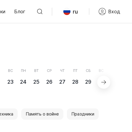
ru
ки
Блог
Вход
ВС
ПН
ВТ
СР
ЧТ
ПТ
СБ
ВС
ПН
2
23
24
25
26
27
28
29
30
31
С
ехника
Память о войне
Праздники