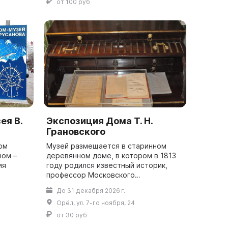
от 100 руб
ея В.
Экспозиция Дома Т. Н.
Грановского
ом
Музей размещается в старинном
ном –
деревянном доме, в котором в 1813
ия
году родился известный историк,
профессор Московского
печеском
университета Т. Н. Грановский.
До 31 декабря 2026 г.
усанов
Экспозиция рассказывает об
Орёл, ул. 7-го ноября, 24
историке Т. Н. Грановско...
от 30 руб