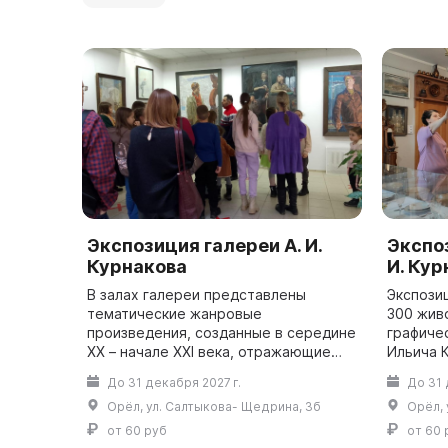
Экспозиция галереи А. И.
Экспо
Курнакова
И. Кур
В залах галереи представлены
Экспози
тематические жанровые
300 жив
произведения, созданные в середине
графиче
XX – начале XXI века, отражающие
Ильича К
жизнь страны и судьбы людей,
коллег, 
До 31 декабря 2027 г.
До 31 
связанных с Орловским краем. Все
подарен
Орёл, ул. Салтыкова- Щедрина, 3б
Орёл, 
полотна переданы в ...
В залах 
от 60 руб
от 60 