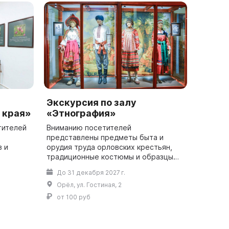
Экскурсия по залу
 края»
«Этнография»
тителей
Вниманию посетителей
представлены предметы быта и
в и
орудия труда орловских крестьян,
традиционные костюмы и образцы
ой
вышивки и ткачества конца XIX –
До 31 декабря 2027 г.
ры
начала XX в., образцы мастеров
Орёл, ул. Гостиная, 2
 жук...
деревянной резьбы и гон...
от 100 руб