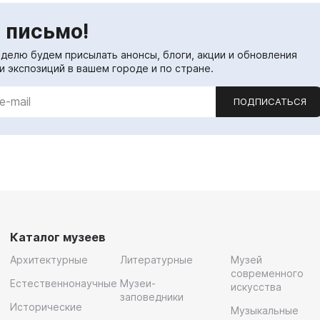
 письмо!
еделю будем присылать анонсы, блоги, акции и обновления
и экспозиций в вашем городе и по стране.
ПОДПИСАТЬСЯ
Каталог музеев
Архитектурные
Литературные
Музей
современного
Естественнонаучные
Музеи-
искусства
заповедники
Исторические
Музыкальные