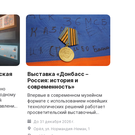
ская
Выставка «Донбасс –
Россия: история и
современность»
ено
 одному
Впервые в современном музейном
й
формате с использованием новейших
авления
технологических решений работает
ство
просветительский выставочный
ным
проект. Посетители узнают о
До 31 декабря 2026 г.
неразрывной исторической связи
Орёл, ул. Нормандия-Неман, 1
Донбасса с Рос...