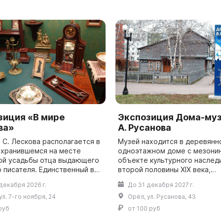
зиция «В мире
Экспозиция Дома-муз
ва»
А. Русанова
 С. Лескова располагается в
Музей находится в деревянн
охранившемся на месте
одноэтажном доме с мезони
ой усадьбы отца выдающего
объекте культурного наслед
о писателя. Единственный в
второй половины XIX века,
музей автора повести
расположенном в старом ку
декабря 2026 г.
До 31 декабря 2027 г.
был открыт в 1974 году.
квартале Орла. Здесь В. А. Р
ул. 7-го ноября, 24
Орёл, ул. Русанова, 43
...
провел свое детс...
руб
от 100 руб