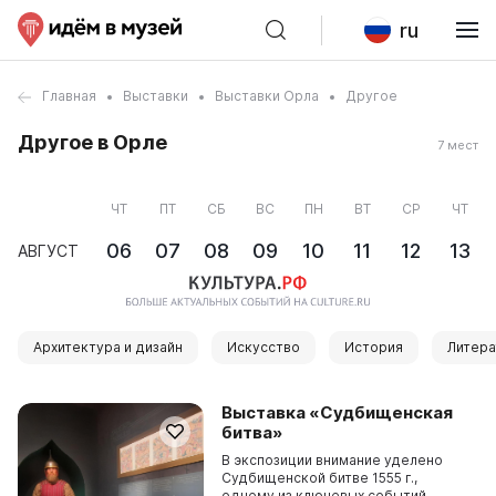
ru
Главная
Выставки
Выставки Орла
Другое
Другое в Орле
7 мест
ЧТ
ПТ
СБ
ВС
ПН
ВТ
СР
ЧТ
06
07
08
09
10
11
12
13
АВГУСТ
Архитектура и дизайн
Искусство
История
Литера
Выставка «Судбищенская
битва»
В экспозиции внимание уделено
Судбищенской битве 1555 г.,
одному из ключевых событий