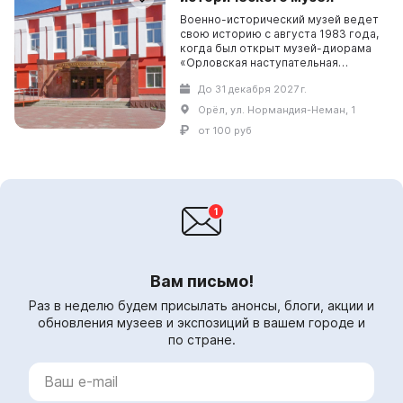
Военно-исторический музей ведет
свою историю с августа 1983 года,
когда был открыт музей-диорама
«Орловская наступательная
операция». Музей занимает часть
До 31 декабря 2027 г.
бывшего особняка купца Чикина,
который являет...
Орёл, ул. Нормандия-Неман, 1
от 100 руб
Вам письмо!
Раз в неделю будем присылать анонсы, блоги, акции и
обновления музеев и экспозиций в вашем городе и
по стране.