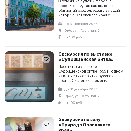
Экспозиция будет интересна
посетителям, так как включает
обширный раздел, охватывающий
историю Орловского края с
древнейших времен до конца XX
До 31 декабря 2027 г.
века, а также целый ряд разделов,
построенных по тематиче...
Орёл, ул. Гостиная, 2
от 100 руб
Экскурсия по выставке
«Судбищенская битва»
Посетители узнают о
Судбищенской битве 1555 г., одном
из ключевых событий русской
военной истории времени
правления царя Ивана Грозного.
До 31 декабря 2027 г.
Знакомство экскурсантов с
представленным материалом
Орёл, ул. Гостиная, 2
сопровождае...
от 100 руб
Экскурсия по залу
«Природа Орловского
края»