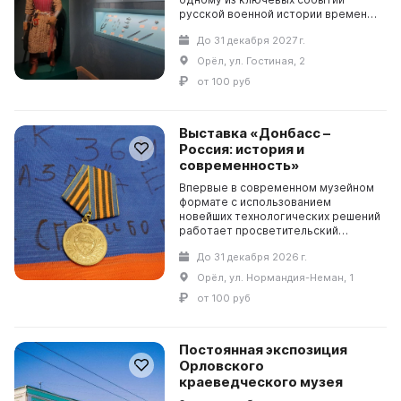
русской военной истории времени
правления царя Ивана Грозного.
До 31 декабря 2027 г.
Знакомство посетителей с
представленным материалом с...
Орёл, ул. Гостиная, 2
от 100 руб
Выставка «Донбасс –
Россия: история и
современность»
Впервые в современном музейном
формате с использованием
новейших технологических решений
работает просветительский
выставочный проект. Посетители
До 31 декабря 2026 г.
узнают о неразрывной
исторической связи Донбасса с
Орёл, ул. Нормандия-Неман, 1
Рос...
от 100 руб
Постоянная экспозиция
Орловского
краеведческого музея