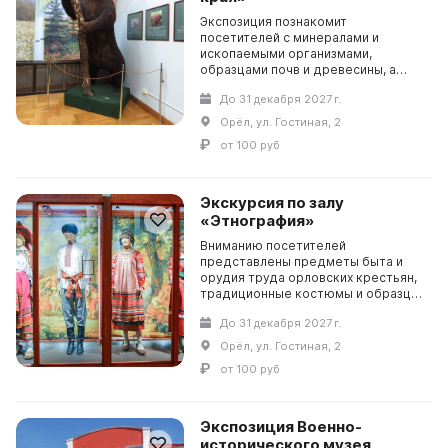
Экспозиция познакомит
посетителей с минералами и
ископаемыми организмами,
образцами почв и древесины, а
также с представителями
До 31 декабря 2027 г.
современной флоры (гербарные
экземпляры растений) и фауны
Орёл, ул. Гостиная, 2
(коллекции жук...
от 100 руб
Экскурсия по залу
«Этнография»
Вниманию посетителей
представлены предметы быта и
орудия труда орловских крестьян,
традиционные костюмы и образцы
вышивки и ткачества конца XIX –
До 31 декабря 2027 г.
начала XX в., образцы мастеров
деревянной резьбы и гон...
Орёл, ул. Гостиная, 2
от 100 руб
Экспозиция Военно-
исторического музея