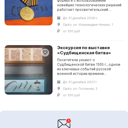
формате с использованием
новейших технологических решений
работает просветительский
выставочный проект. Посетители
До 31 декабря 2026 г.
узнают о неразрывной
исторической связи Донбасса с
Орёл, ул. Нормандия-Неман, 1
Рос...
от 100 руб
Экскурсия по выставке
«Судбищенская битва»
Посетители узнают о
Судбищенской битве 1555 г., одном
из ключевых событий русской
военной истории времени
правления царя Ивана Грозного.
До 31 декабря 2027 г.
Знакомство экскурсантов с
представленным материалом
Орёл, ул. Гостиная, 2
сопровождае...
от 100 руб