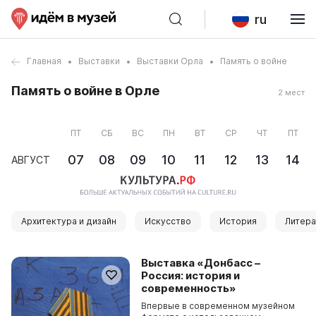
ru
Главная
Выставки
Выставки Орла
Память о войне
Память о войне в Орле
2 мест
ПТ
СБ
ВС
ПН
ВТ
СР
ЧТ
ПТ
07
08
09
10
11
12
13
14
АВГУСТ
Архитектура и дизайн
Искусство
История
Литера
Выставка «Донбасс –
Россия: история и
современность»
Впервые в современном музейном