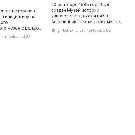
М
20 сентября 1985 года был
создан Музей истории
Совет ветеранов
В
университета, входящий в
ял инициативу по
м
Ассоциацию технических музеев
вого
о
Российской Федерации и Научно-
ого музея с целью
о
g Irkut·sk, ul Lermontova, d 83
методический совет вузовских
осетителей с
п
l Lermontova, d 83
музеев Федерального агентства
ода и его жителей в
п
образован ...
астоящем. Название
зей горо ...