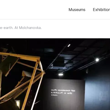
Museums
Exhibitio
e-earth. At Molchanovka.