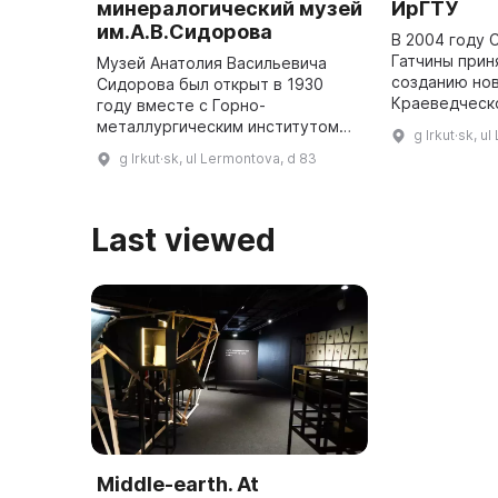
минералогический музей
ИрГТУ
им.А.В.Сидорова
В 2004 году 
Гатчины прин
Музей Анатолия Васильевича
созданию но
Сидорова был открыт в 1930
Краеведческ
году вместе с Горно-
знакомства п
металлургическим институтом
g Irkut·sk, u
историей гор
при кафедре минералогии,
g Irkut·sk, ul Lermontova, d 83
прошлом и н
петрографии и полезных
«Му
ископаемых. За 33 года до 1991
года музей был веду ...
Last viewed
Middle-earth. At