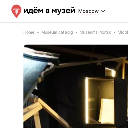
Moscow
Home
Museum catalog
Museums Irkutsk
Middl