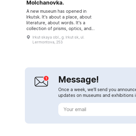
Molchanovka.
A new museum has opened in
Irkutsk. It's about a place, about
literature, about words. It's a
collection of prisms, optics, and
lenses of spatial perception. Here
Irkut·skaya obl., g. Irkut·sk, ul.
every visitor can change the
Lermontova, 253
underlyi...
Message!
Once a week, we'll send you announc
updates on museums and exhibitions in