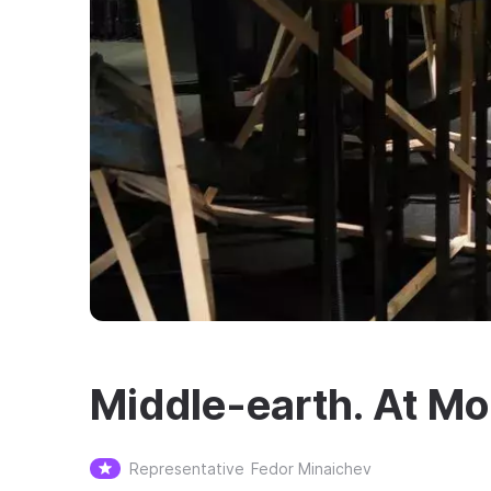
Middle-earth. At M
Representative
Fedor Minaichev