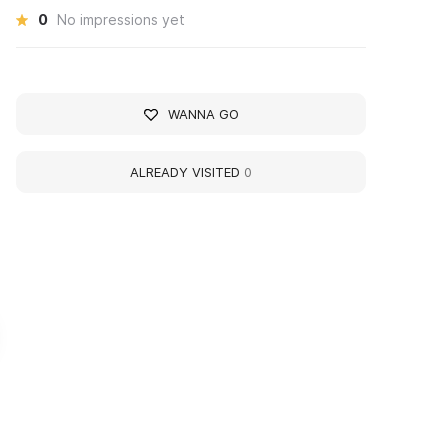
0
No impressions yet
WANNA GO
ALREADY VISITED
0
редиземье. В
State Mineralogical