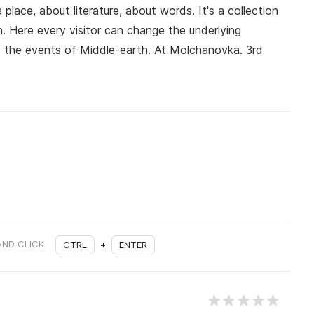
place, about literature, about words. It's a collection
n. Here every visitor can change the underlying
e the events of Middle-earth. At Molchanovka. 3rd
AND CLICK
CTRL
+
ENTER