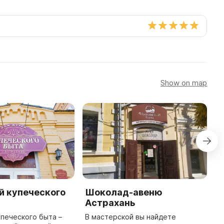
Show on map
й купеческого
Шоколад-авеню
H
Астрахань
M
печеского быта –
В мастерской вы найдете
H