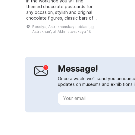
In the workshop you will find
themed chocolate postcards for
any occasion, stylish and original
chocolate figures, classic bars of
dark, milk, bitter and white
Rossiya, Astrakhanskaya oblastʹ, g.
chocolate, and exotic orange or
Astrakhanʹ, ul. Akhmatovskaya 13
lime var...
Message!
Once a week, we'll send you announc
updates on museums and exhibitions in