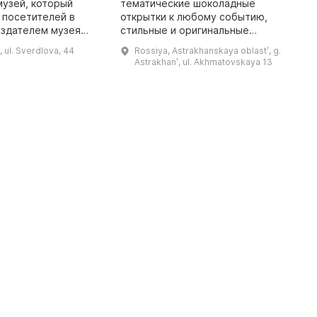
музей, который
тематические шоколадные
a
 посетителей в
открытки к любому событию,
v
оздателем музея
стильные и оригинальные
f
аринов Михаил,
шоколадные фигуры,
p
, ul. Sverdlova, 44
Rossiya, Astrakhanskaya oblastʹ, g.
екается
классические плитки из темного,
b
Astrakhanʹ, ul. Akhmatovskaya 13
м. Началось все с
молочного, горького, белого
...
 что у н ...
шоколада, экзотическог ...