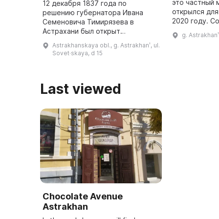
это частный 
12 декабря 1837 года по
открылся для
решению губернатора Ивана
2020 году. С
Семеновича Тимирязева в
является Тут
Астрахани был открыт
g. Astrakhanʹ
который увл
Губернский музей. Однако в 1862
Astrakhanskaya obl., g. Astrakhanʹ, ul.
антиквариато
году он был закрыт из-за
Sovet·skaya, d 15
того,
нехватки средств для его
содержания, а его экспо ...
Last viewed
Chocolate Avenue
Astrakhan