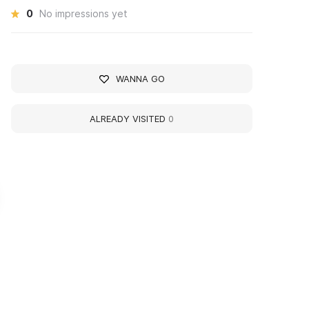
0
No impressions yet
WANNA GO
ALREADY VISITED
0
ouse-Museum of
Historical and
erchant Life
Architectural Museu
Reserve
ouse-Museum of Merchant Life is