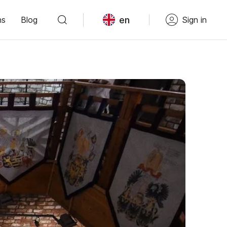
en
ns
Blog
Sign in
Войдите в сервис
или зарегистрируйтесь
После этого вам станут доступны
все возможности сервиса. Ваши
данные будут надёжно защищены.
Войти с VK ID