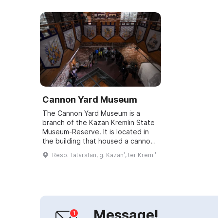
Cannon Yard Museum
The Cannon Yard Museum is a
branch of the Kazan Kremlin State
Museum-Reserve. It is located in
the building that housed a cannon
foundry in the 17th century. The
Resp. Tatarstan, g. Kazanʹ, ter Kremlʹ
museum's exhibition is based on a
cast...
Message!