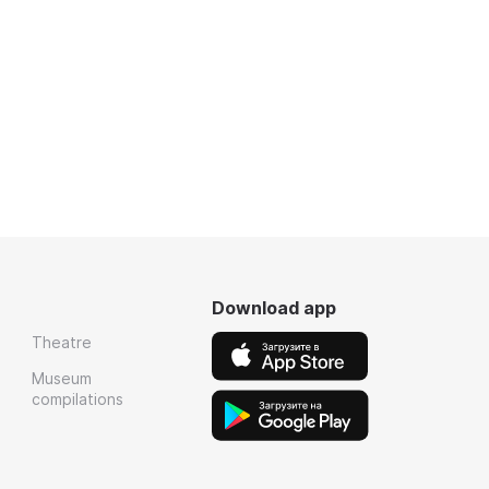
Download app
Theatre
Museum
compilations