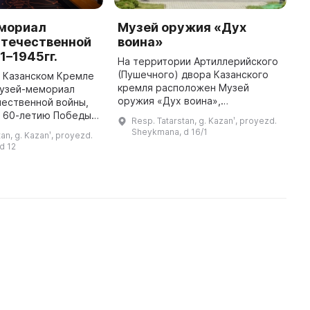
мориал
Музей оружия «Дух
М
Отечественной
воина»
Б
1–1945гг.
На территории Артиллерийского
М
(Пушечного) двора Казанского
с
в Казанском Кремле
кремля расположен Музей
п
музей-мемориал
оружия «Дух воина»,
з
чественной войны,
представляющий собой
К
 60-летию Победы
Resp. Tatarstan, g. Kazanʹ, proyezd.
коллекцию материалов,
п
й. Этот
Sheykmana, d 16/1
tan, g. Kazanʹ, proyezd.
раскрывающую историю оружия
с
й памятник входит
d 12
и вооружения татар и их пр ...
ЕСКО и
представляет собой ...