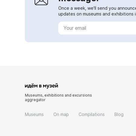
Once a week, we'll send you announc
updates on museums and exhibitions in
Museums, exhibitions and excursions
aggregator
Museums
On map
Compilations
Blog