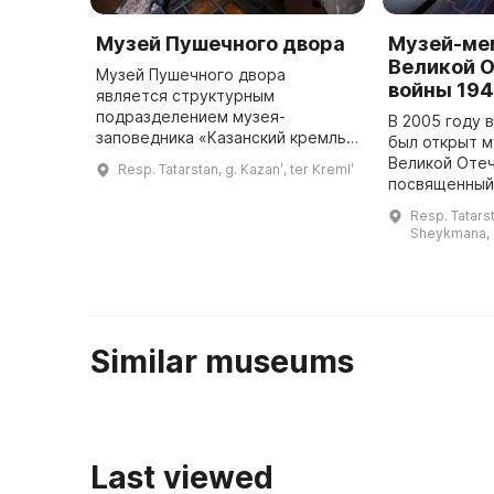
Музей Пушечного двора
Музей-ме
Великой 
Музей Пушечного двора
войны 194
является структурным
подразделением музея-
В 2005 году 
заповедника «Казанский кремль».
был открыт 
Он расположен в здании, где в
Великой Оте
Resp. Tatarstan, g. Kazanʹ, ter Kremlʹ
XVII веке находился завод по
посвященный
производству пушек. Экспозиция
над Германие
Resp. Tatars
музея базирует ...
архитектурны
Sheykmana, 
в состав ЮН
Similar museums
Last viewed