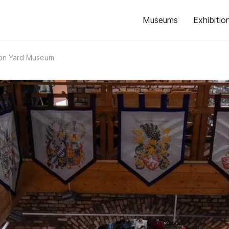
Museums
Exhibitio
on Yard Museum