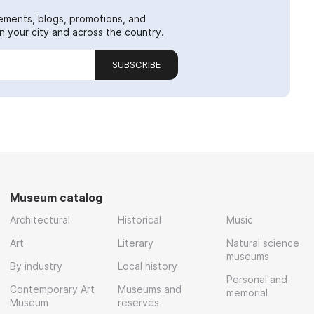
ements, blogs, promotions, and
 your city and across the country.
SUBSCRIBE
Museum catalog
Architectural
Historical
Music
Art
Literary
Natural science
museums
By industry
Local history
Personal and
Contemporary Art
Museums and
memorial
Museum
reserves