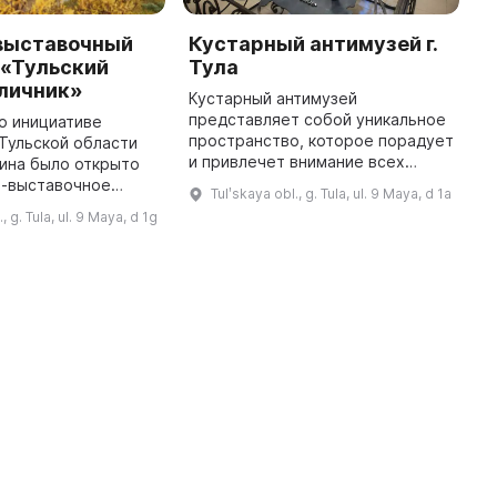
выставочный
Кустарный антимузей г.
М
 «Тульский
Тула
п
аличник»
Кустарный антимузей
Г
представляет собой уникальное
и
по инициативе
пространство, которое порадует
у
Тульской области
и привлечет внимание всех
н
ина было открыто
желающих познакомиться с
в
о-выставочное
Tulʹskaya obl., g. Tula, ul. 9 Maya, d 1a
традициями тульских мастеров.
п
о «Плотницкая
, g. Tula, ul. 9 Maya, d 1g
Здесь можно не только
п
я этого
посмотреть издел ...
ьно Историко-
культурный центр провел ...