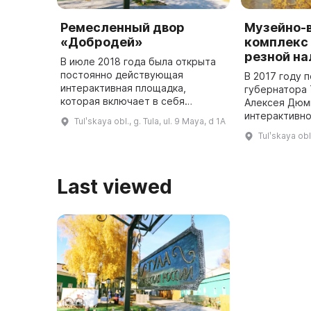
Ремесленный двор
Музейно-
«Добродей»
комплекс
резной н
В июле 2018 года была открыта
постоянно действующая
В 2017 году 
интерактивная площадка,
губернатора 
которая включает в себя
Алексея Дюм
кузнечную, плотницкую,
интерактивн
Tulʹskaya obl., g. Tula, ul. 9 Maya, d 1A
гончарную и текстильную
пространств
Tulʹskaya obl.
тематические слободы, а также
слобода». Дл
резиденции Левши и тали ...
предварител
Last viewed