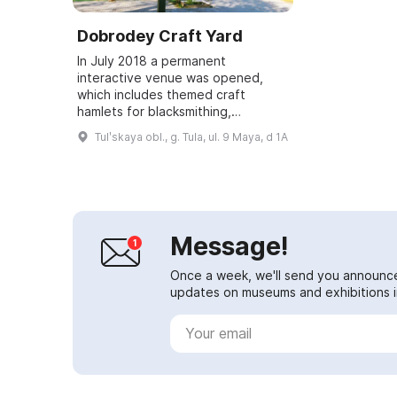
Dobrodey Craft Yard
In July 2018 a permanent
interactive venue was opened,
which includes themed craft
hamlets for blacksmithing,
carpentry, pottery and textiles, as
Tulʹskaya obl., g. Tula, ul. 9 Maya, d 1A
well as the residences of Levsha
and the yard's mascot...
Message!
Once a week, we'll send you announc
updates on museums and exhibitions in