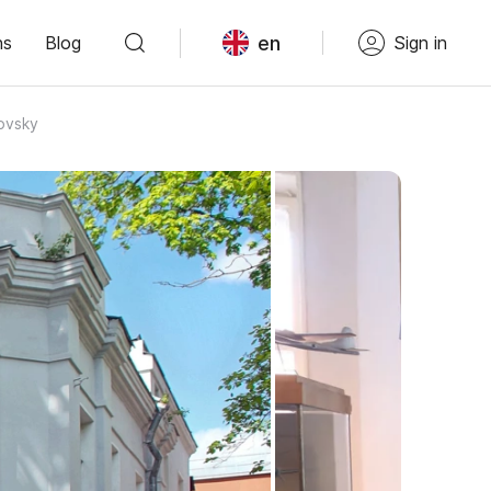
en
ns
Blog
Sign in
ovsky