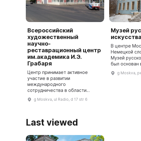
Всероссийский
Музей ру
художественный
искусств
научно-
В центре Мос
реставрационный центр
Немецкой сл
им.академика И.Э.
Музей русско
Грабаря
был основан 
занимает зда
Центр принимает активное
g Moskva, p
Струйских, п
участие в развитии
XVIII века. В
международного
сотрудничества в области
реставрации и привлекает
g Moskva, ul Radio, d 17 str 6
иностранных специалистов для
проведения международных
симпозиумов и конференций.
Last viewed
Всероссийс ...