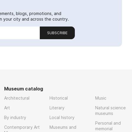
ements, blogs, promotions, and
 your city and across the country.
SUBSCRIBE
Museum catalog
Architectural
Historical
Music
Art
Literary
Natural science
museums
By industry
Local history
Personal and
Contemporary Art
Museums and
memorial