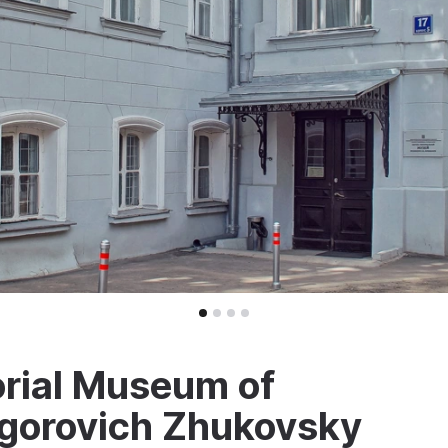
orial Museum of
egorovich Zhukovsky