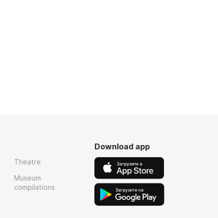
Download app
Theatre
Museum
compilations