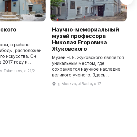
сского
Научно-мемориальный
М
а
музей профессора
Е
Николая Егоровича
в
квы, в районе
Жуковского
М
ободы, расположен
от
го искусства. Он
Музей Н. Е. Жуковского является
с
в 2017 году и
уникальным местом, где
к
ние усадьбы
сохраняется научное наследие
er Tokmakov, d 21/2
р
остроенное в конце
великого ученого. Здесь
 основную
собраны материалы,
g Moskva, ul Radio, d 17
экспозицию в ...
отражающие деятельность Н. Е.
Жуковского, его учеников и
соратников, а та ...