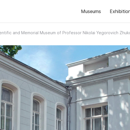
Museums
Exhibitio
entific and Memorial Museum of Professor Nikolai Yegorovich Zhuk