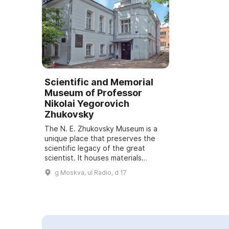
Scientific and Memorial
Museum of Professor
Nikolai Yegorovich
Zhukovsky
The N. E. Zhukovsky Museum is a
unique place that preserves the
scientific legacy of the great
scientist. It houses materials
reflecting the activities of N. E.
g Moskva, ul Radio, d 17
Zhukovsky, his students and
associates,...