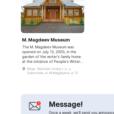
M. Magdeev Museum
The M. Magdeev Museum was
opened on July 13, 2000, in the
garden of the writer's family home
at the initiative of People's Writer
of the Republic of Tatarstan
Resp. Tatarstan, Arskiy r-n., s.
Muhammet Sungatovich Magdeev,
Guburchak, ul. M.Magdiyeva, d. 72
a laureate ...
Message!
Once a week, we'll send you announc