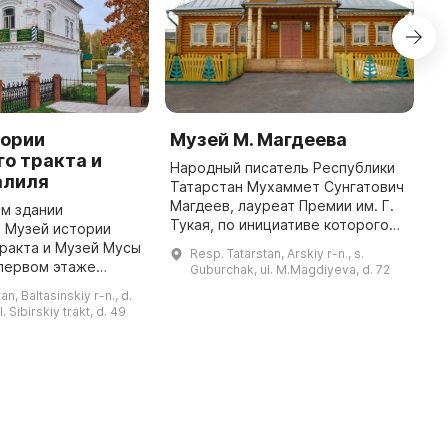
тории
Музей М. Магдеева
М
о тракта и
К
Народный писатель Республики
алиля
Татарстан Мухаммет Сунгатович
2
Магдеев, лауреат Премии им. Г.
С
м здании
Тукая, по инициативе которого
о
 Музей истории
был открыт музей 13 июля 2000
Камал
ракта и Музей Мусы
Resp. Tatarstan, Arskiy r-n., s.
года, в саду родного дома
т
 первом этаже
Guburchak, ul. M.Magdiyeva, d. 72
писателя. Здесь вы может ...
о
 экспонаты,
an, Baltasinskiy r-n., d.
на
жизнью и
. Sibirskiy trakt, d. 49
...
поэта, а также зал
боевой славы. На втор ...