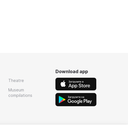
Download app
Theatre
Museum
compilations