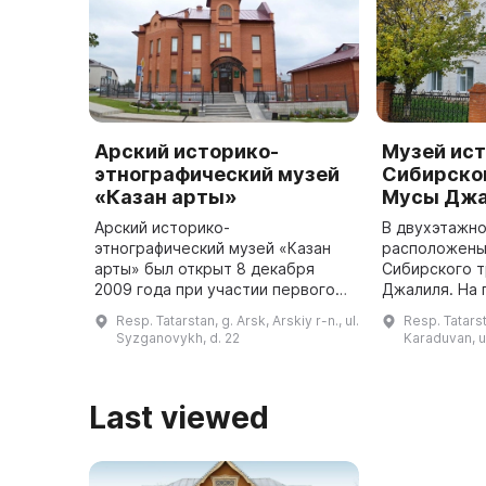
Арский историко-
Музей ис
этнографический музей
Сибирског
«Казан арты»
Мусы Дж
Арский историко-
В двухэтажно
этнографический музей «Казан
расположены
арты» был открыт 8 декабря
Сибирского т
2009 года при участии первого
Джалиля. На
президента Республики
представлены
Resp. Tatarstan, g. Arsk, Arskiy r-n., ul.
Resp. Tatarst
Татарстан Минтимера
связанные с 
Syzganovykh, d. 22
Karaduvan, ul
Шариповича Шаймиева. Музей
творчеством 
ведет социально-культурную ...
Last viewed