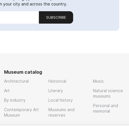
 your city and across the country.
SUBSCRIBE
Museum catalog
Architectural
Historical
Music
Art
Literary
Natural science
museums
By industry
Local history
Personal and
Contemporary Art
Museums and
memorial
Museum
reserves