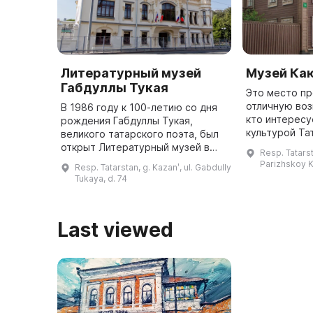
Литературный музей
Музей Ка
Габдуллы Тукая
Это место п
отличную воз
В 1986 году к 100-летию со дня
кто интересу
рождения Габдуллы Тукая,
культурой Та
великого татарского поэта, был
2002 года в 
открыт Литературный музей в
Resp. Tatarst
музей выдаю
двухэтажном особняке конца XIX
Parizhskoy 
Resp. Tatarstan, g. Kazanʹ, ul. Gabdully
века, который называется «дом
Tukaya, d. 74
Шамиля». Это место являе ...
Last viewed