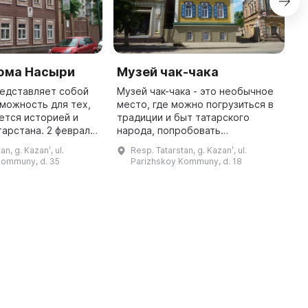
юма Насыри
Музей чак-чака
М
редставляет собой
Музей чак-чака - это необычное
З
можность для тех,
место, где можно погрузиться в
о
ется историей и
традиции и быт татарского
г
тарстана. 2 февраля
народа, попробовать
П
Казани был открыт
национальное блюдо и
С
an, g. Kazanʹ, ul.
Resp. Tatarstan, g. Kazanʹ, ul.
щегося татарского
познакомиться с историей его
Ч
Kommuny, d. 35
Parizhskoy Kommuny, d. 18
ученого Каюма Насыри. ...
возникновения. Открыт в 2014
году, это пер ...