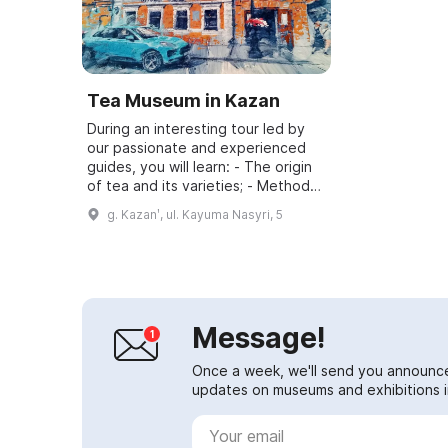
Tea Museum in Kazan
During an interesting tour led by
our passionate and experienced
guides, you will learn: - The origin
of tea and its varieties; - Methods
of brewing tea; - The tea route
g. Kazanʹ, ul. Kayuma Nasyri, 5
from China to Russia; - ...
Message!
Once a week, we'll send you announc
updates on museums and exhibitions in