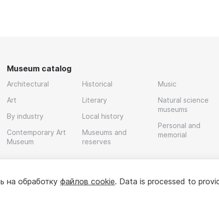
Museum catalog
Architectural
Historical
Music
Art
Literary
Natural science
museums
By industry
Local history
Personal and
Contemporary Art
Museums and
memorial
Museum
reserves
ь на обработку
файлов cookie
. Data is processed to provi
Policy
User agreement
For partners