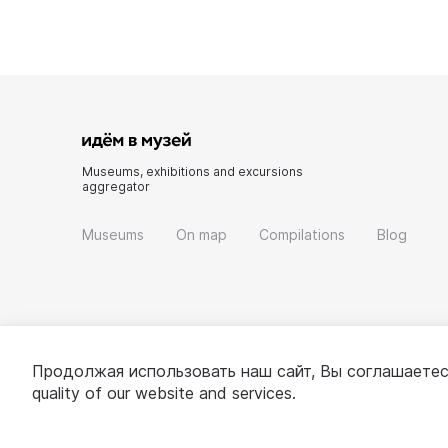
Museums, exhibitions and excursions
aggregator
Museums
On map
Compilations
Blog
Продолжая использовать наш сайт, Вы соглашаетес
quality of our website and services.
© 2022 - 2026 «Idem v muzei»
About project