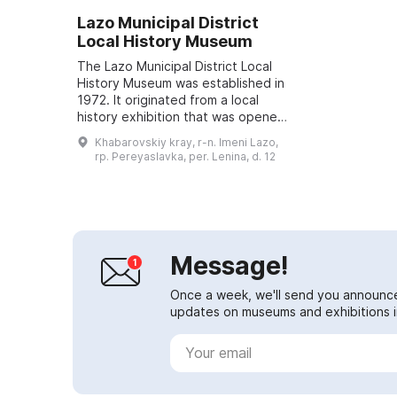
Lazo Municipal District
Local History Museum
The Lazo Municipal District Local
History Museum was established in
1972. It originated from a local
history exhibition that was opened
in Pereyaslavka in the 1930s. In
Khabarovskiy kray, r-n. Imeni Lazo,
2007 the museum was granted
rp. Pereyaslavka, per. Lenina, d. 12
the...
Message!
Once a week, we'll send you announc
updates on museums and exhibitions in