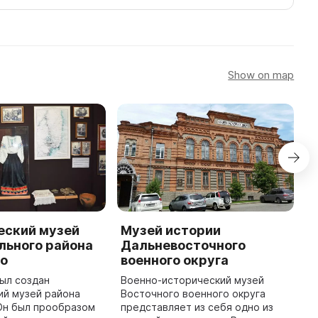
Show on map
еский музей
Музей истории
Х
льного района
Дальневосточного
а
зо
военного округа
М
в
был создан
Военно-исторический музей
г
ий музей района
Восточного военного округа
Любб
Он был прообразом
представляет из себя одно из