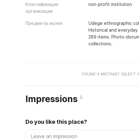
Классификация
non-profit institution
организации
Предметы музея
Udege ethnographic colle
Historical and everyday l
289 items. Photo-docume
collections.
FOUND A MISTAKE? SELECT 
Impressions
0
Do you like this place?