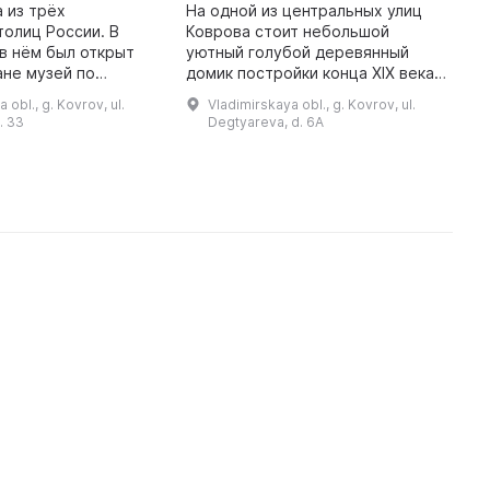
«
а из трёх
На одной из центральных улиц
н
олиц России. В
Коврова стоит небольшой
 в нём был открыт
уютный голубой деревянный
П
ане музей по
домик постройки конца XIX века.
м
ественного оружия.
Здесь с 1924 года жил Василий
т
 obl., g. Kovrov, ul.
Vladimirskaya obl., g. Kovrov, ul.
с историей
Алексеевич Дегтярев, известный
н
. 33
Degtyareva, d. 6A
и развития
российский конструктор стрел ...
п
ковровского оружей ...
т