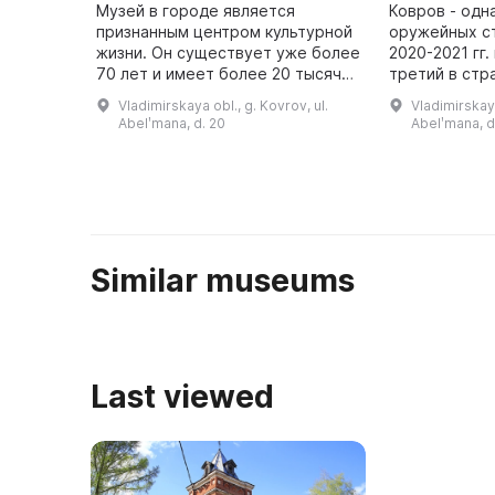
Музей в городе является
Ковров - одн
признанным центром культурной
оружейных ст
жизни. Он существует уже более
2020-2021 гг.
70 лет и имеет более 20 тысяч
третий в стр
экспонатов. На его выставочных
истории отеч
Vladimirskaya obl., g. Kovrov, ul.
Vladimirskaya
залах представлено более 150
Он знакомит 
Abelʹmana, d. 20
Abelʹmana, d
передвижных художественны ...
становления 
Similar museums
Last viewed