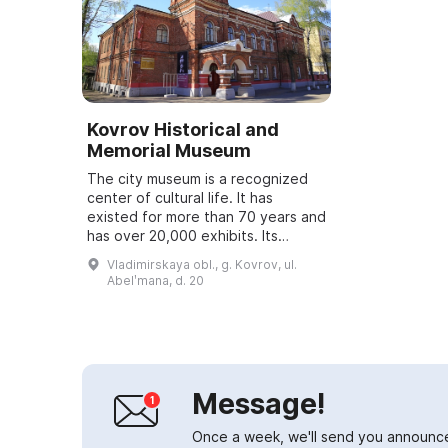
Kovrov Historical and
Memorial Museum
The city museum is a recognized
center of cultural life. It has
existed for more than 70 years and
has over 20,000 exhibits. Its
exhibition halls present more than
Vladimirskaya obl., g. Kovrov, ul.
150 traveling art exhibitions.
Abelʹmana, d. 20
Music...
Message!
Once a week, we'll send you announc