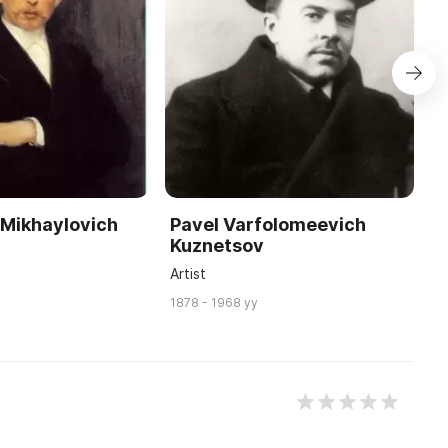
 Mikhaylovich
Pavel Varfolomeevich
I
Kuznetsov
Mi
Artist
18
1878 - 1968 yy