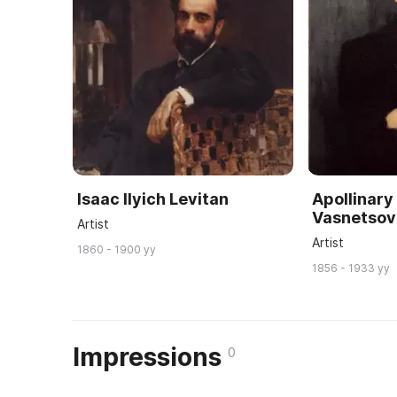
Isaac Ilyich Levitan
Apollinary
Vasnetsov
Artist
Artist
1860 - 1900 yy
1856 - 1933 yy
Impressions
0