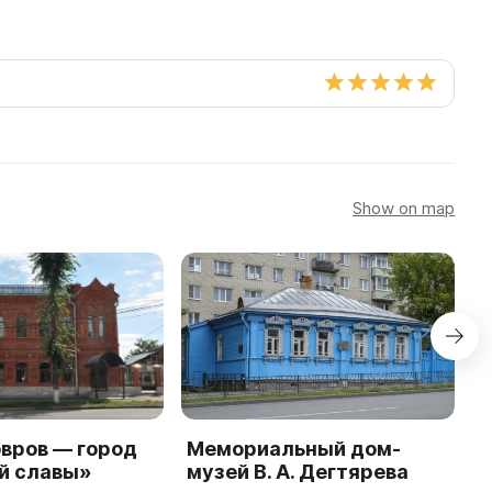
Show on map
вров — город
Мемориальный дом-
К
й славы»
музей В. А. Дегтярева
м