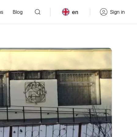
en
ns
Blog
Sign in
Войдите в сервис
или зарегистрируйтесь
После этого вам станут доступны
все возможности сервиса. Ваши
данные будут надёжно защищены.
Войти с VK ID