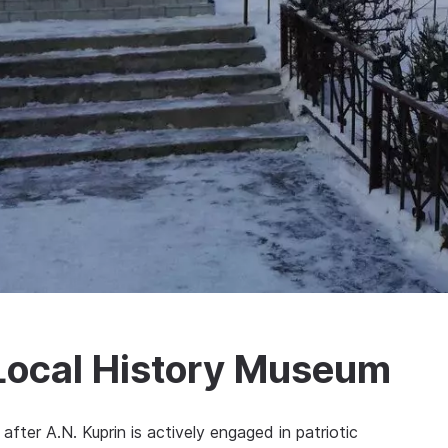
 Local History Museum
ter A.N. Kuprin is actively engaged in patriotic