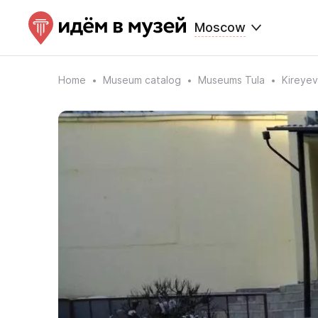
Moscow
Home
Museum catalog
Museums Tula
Kireyev