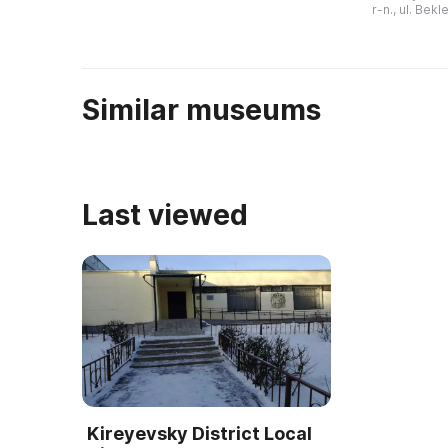
мероприятий. На его территории
году С. П. Тк
r-n., ul. Bek
можно посетить масс ...
художник и д
Со ...
Similar museums
Last viewed
Kireyevsky District Local