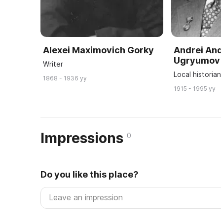
Alexei Maximovich Gorky
Andrei An
Ugryumov
Writer
Local historia
1868 - 1936 yy
1915 - 1995 yy
Impressions
0
Do you like this place?