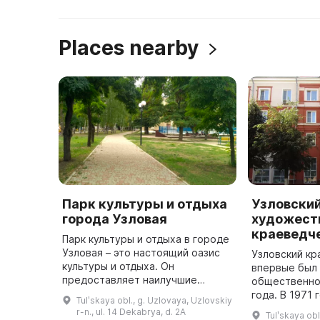
Places nearby
Парк культуры и отдыха
Узловски
города Узловая
художест
краеведч
Парк культуры и отдыха в городе
Узловая – это настоящий оазис
Узловский кр
культуры и отдыха. Он
впервые был 
предоставляет наилучшие
общественно
условия для отдыха и
года. В 1971 
Tulʹskaya obl., g. Uzlovaya, Uzlovskiy
проведения различных
статус госуд
r-n., ul. 14 Dekabrya, d. 2A
Tulʹskaya obl