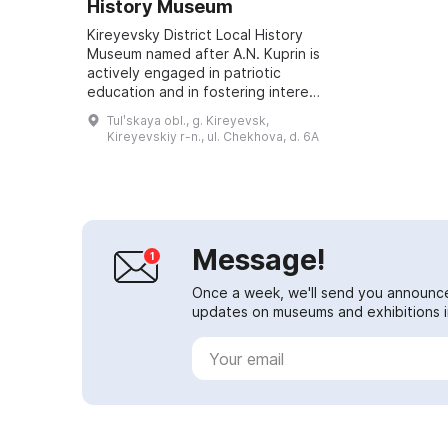
History Museum
Kireyevsky District Local History
Museum named after A.N. Kuprin is
actively engaged in patriotic
education and in fostering interest
in the local region. It was opened in
Tulʹskaya obl., g. Kireyevsk,
November 1987 and has borne ...
Kireyevskiy r-n., ul. Chekhova, d. 6A
Message!
Once a week, we'll send you announc
updates on museums and exhibitions in