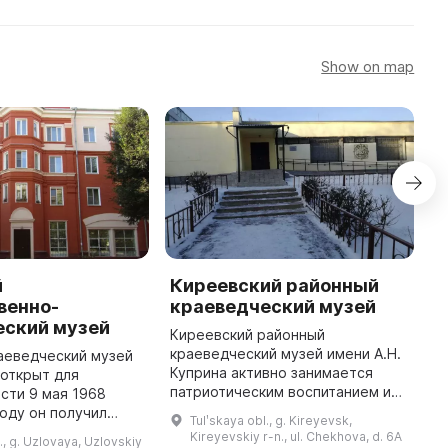
Show on map
й
Киреевский районный
B
венно-
краеведческий музей
M
еский музей
Киреевский районный
I
краеведческий музей имени А.Н.
b
аеведческий музей
Куприна активно занимается
t
открыт для
патриотическим воспитанием и
i
сти 9 мая 1968
развитием интереса к местному
t
году он получил
Tulʹskaya obl., g. Kireyevsk,
краю. Он был открыт в ноябре
арственного. В 1987
Kireyevskiy r-n., ul. Chekhova, d. 6A
., g. Uzlovaya, Uzlovskiy