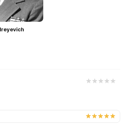
dreyevich
n