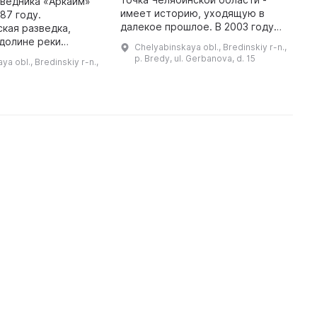
оведника «Аркаим»
в
имеет историю, уходящую в
87 году.
К
далекое прошлое. В 2003 году
кая разведка,
д
был основан Брединский
долине реки
Chelyabinskaya obl., Bredinskiy r-n.,
д
районный историко-
ганка, обнаружила
p. Bredy, ul. Gerbanova, d. 15
a obl., Bredinskiy r-n.,
краеведческий музей, первым
онзового века, и
директором которо ...
прекратить
строительство плот ...