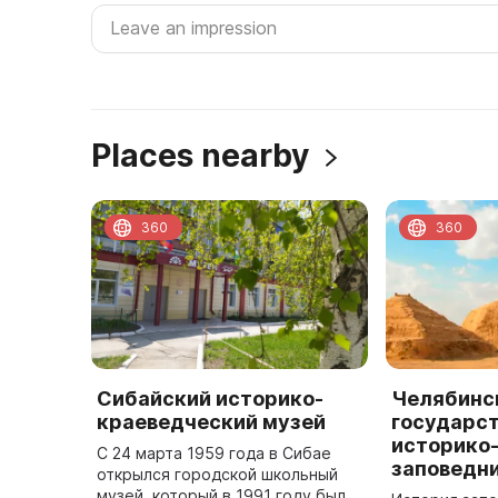
Places nearby
360
360
Сибайский историко-
Челябинс
краеведческий музей
государс
историко
С 24 марта 1959 года в Сибае
заповедн
открылся городской школьный
музей, который в 1991 году был