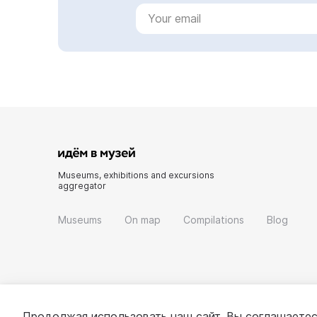
Museums, exhibitions and excursions
aggregator
Museums
On map
Compilations
Blog
Продолжая использовать наш сайт, Вы соглашаетес