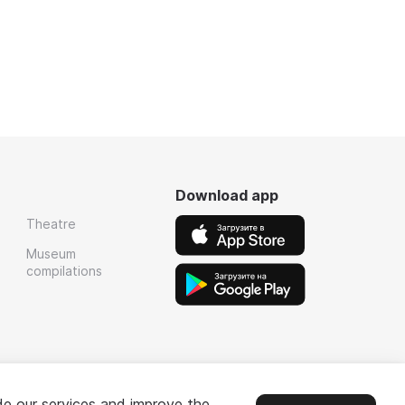
Download app
Theatre
Museum
compilations
de our services and improve the