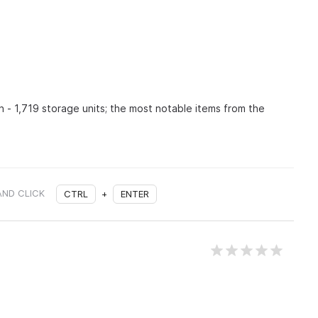
n - 1,719 storage units; the most notable items from the
AND CLICK
CTRL
+
ENTER