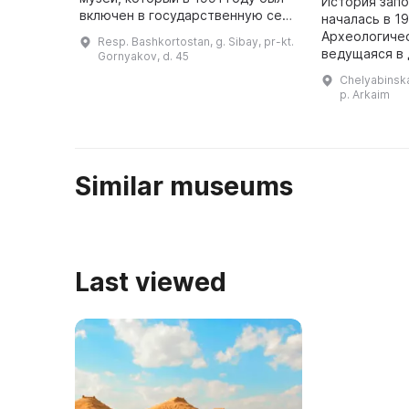
История зап
включен в государственную сеть
началась в 19
музеев Башкортостана и
Археологичес
Resp. Bashkortostan, g. Sibay, pr-kt.
преобразован в Сибайский
ведущаяся в 
Gornyakov, d. 45
историко-краеведческий музей.
Большая Кара
Chelyabinskay
В 1 ...
поселение бр
p. Arkaim
предложила 
Similar museums
Last viewed