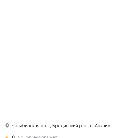
Челябинская обл., Брединский р-н., п. Аркаим
0
No impressions yet