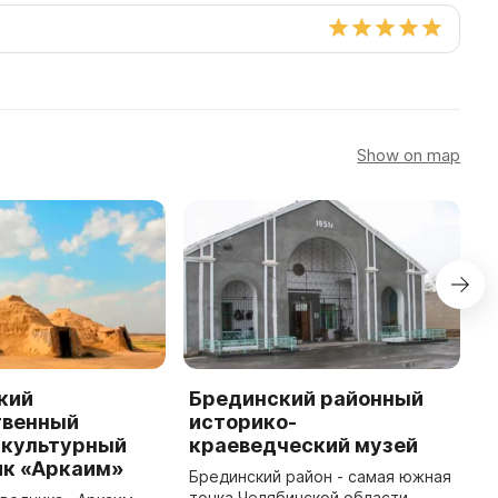
Show on map
кий
Брединский районный
К
твенный
историко-
к
-культурный
краеведческий музей
К
ик «Аркаим»
к
Брединский район - самая южная
р
точка Челябинской области -