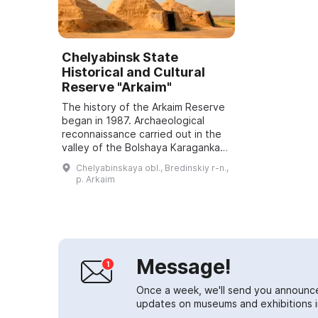
Chelyabinsk State
Historical and Cultural
Reserve "Arkaim"
The history of the Arkaim Reserve
began in 1987. Archaeological
reconnaissance carried out in the
valley of the Bolshaya Karaganka
River discovered a Bronze Age
Chelyabinskaya obl., Bredinskiy r-n.,
settlement and recommended
p. Arkaim
halting cons...
Message!
Once a week, we'll send you announc
updates on museums and exhibitions in