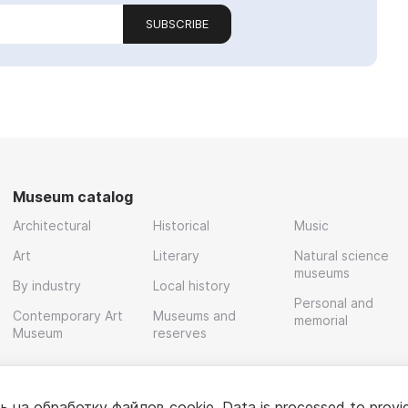
SUBSCRIBE
Museum catalog
Architectural
Historical
Music
Art
Literary
Natural science
museums
By industry
Local history
Personal and
Contemporary Art
Museums and
memorial
Museum
reserves
ь на обработку
файлов cookie
. Data is processed to provi