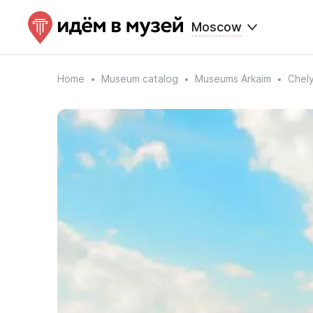
Moscow
Home
Museum catalog
Museums Arkaim
Chely