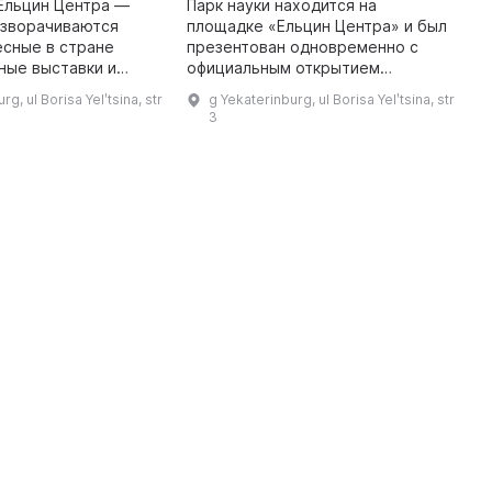
х
Ельцин Центра —
Парк науки находится на
о
азворачиваются
площадке «Ельцин Центра» и был
п
есные в стране
презентован одновременно с
с
ные выставки и
официальным открытием
м
жи. Эти проекты
последнего — 25 ноября 2015
rg, ul Borisa Yelʹtsina, str
g Yekaterinburg, ul Borisa Yelʹtsina, str
и
т мастеров разных
года. Всего экспозиция парка в
3
влений, критерий
«Ельцин Центре» насчитывает
около 100 ...