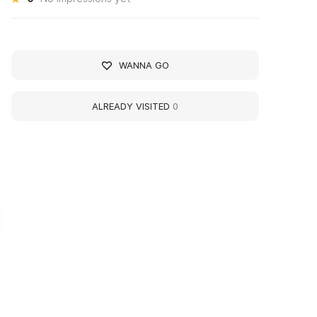
WANNA GO
ALREADY VISITED
0
azhenin gallery
Interactive Science
Museum Newton Park
алерея современного искусства