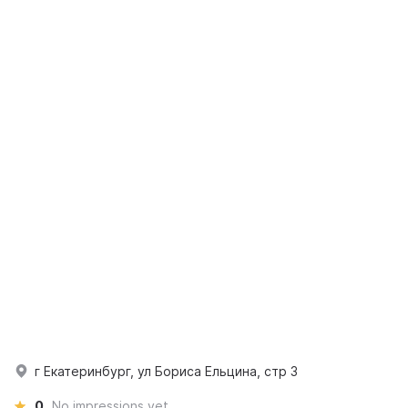
г Екатеринбург, ул Бориса Ельцина, стр 3
0
No impressions yet