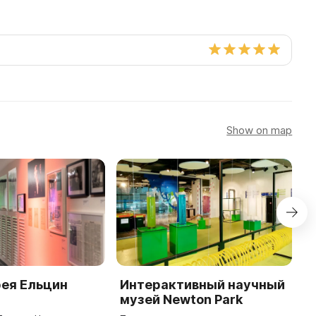
Show on map
рея Ельцин
Интерактивный научный
V
музей Newton Park
Г