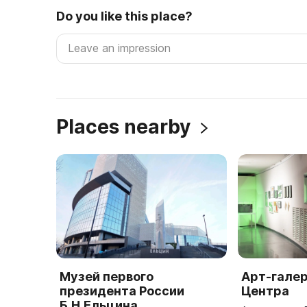
Do you like this place?
Places nearby
Музей первого
Арт-гале
президента России
Центра
Б.Н.Ельцина