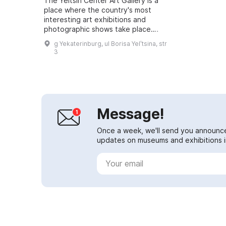
The Yeltsin Center Art Gallery is a
place where the country's most
interesting art exhibitions and
photographic shows take place.
These projects showcase artists
g Yekaterinburg, ul Borisa Yelʹtsina, str
from different schools and
3
movements; ...
Message!
Once a week, we'll send you announc
updates on museums and exhibitions in