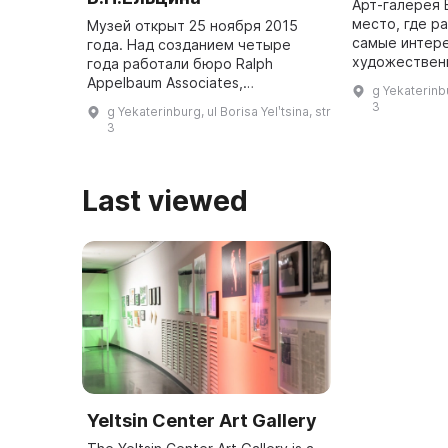
Арт-галерея 
место, где р
Музей открыт 25 ноября 2015
самые интер
года. Над созданием четыре
художествен
года работали бюро Ralph
фотоверниса
Appelbaum Associates,
g Yekaterinbu
представляю
руководство Ельцин Центра и
3
g Yekaterinburg, ul Borisa Yelʹtsina, str
школ и напра
привлеченные эксперты. В музее
3
только о ...
сочетаются традиционные и
инновационные ...
Last viewed
Yeltsin Center Art Gallery