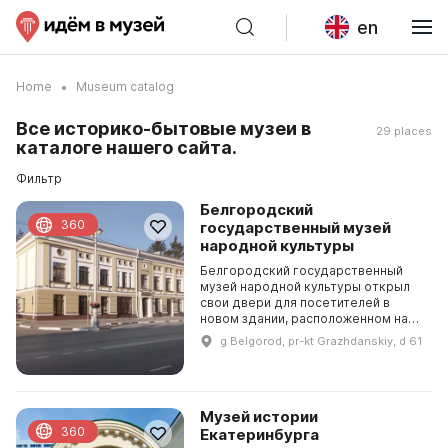
en
Home
Museum catalog
Все историко-бытовые музеи в
29 places
каталоге нашего сайта.
Фильтр
Белгородский
360
государственный музей
народной культуры
Белгородский государственный
музей народной культуры открыл
свои двери для посетителей в
новом здании, расположенном на
центральной улице Белгорода -
g Belgorod, pr-kt Grazhdanskiy, d 61
Гражданском проспекте. В 2014
году реконструкцию з...
Музей истории
360
Екатеринбурга