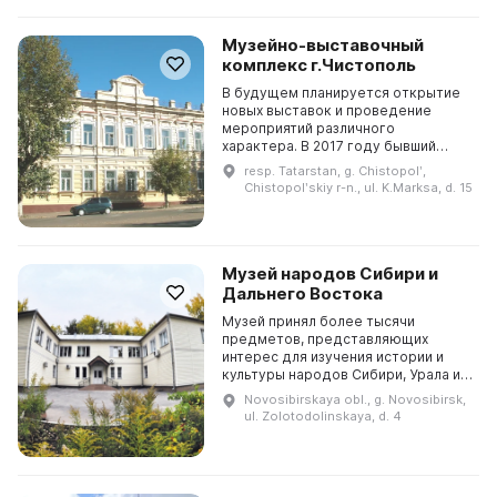
Музейно-выставочный
комплекс г.Чистополь
В будущем планируется открытие
новых выставок и проведение
мероприятий различного
характера. В 2017 году бывший
купеческий особняк чистопольских
resp. Tatarstan, g. Chistopolʹ,
купцов Чукашевых был передан в
Chistopolʹskiy r-n., ul. K.Marksa, d. 15
аренду Чистопольскому г...
Музей народов Сибири и
Дальнего Востока
Музей принял более тысячи
предметов, представляющих
интерес для изучения истории и
культуры народов Сибири, Урала и
Дальнего Востока. Основные
Novosibirskaya obl., g. Novosibirsk,
экспозиции рассказывают о
ul. Zolotodolinskaya, d. 4
культуре и истории народов Сиби...