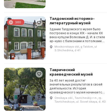
Талдомский историко-
360
литературный музей
Здание Талдомского музея было
построено в конце XIX - начале ХХ
века купцом Волковым Д. И. в стиле
ар-нуво с балконами и потолками
конструкции Монье. Здание
Moskovskaya obl, g Taldom, ul
выполнено из зеленой
S.Shchedrina, d 41
глазурованной плитки. ...
Таврический
краеведческий музей
За 40 лет музей достиг
значительных результатов в своей
деятельности. История
краеведческого музея начинается
с 1975 года, когда в канун 30-летия
Omskaya obl., Tavricheskiy r-n., rp.
Победы в Великой Отечественной
Tavricheskoye, ul. Sovet·skaya, d. 40
войне в Доме пионеров ...