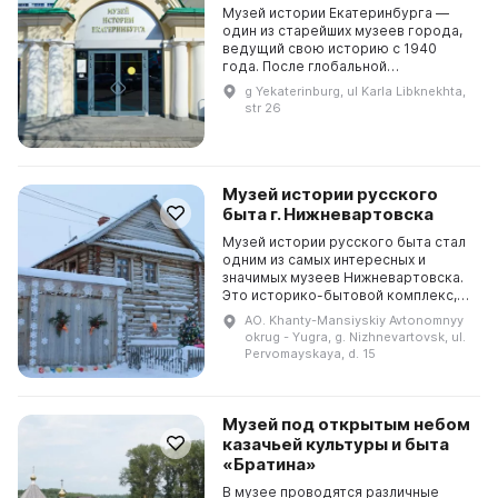
Музей истории Екатеринбурга —
один из старейших музеев города,
ведущий свою историю с 1940
года. После глобальной
трансформации в 1995 году бывший
g Yekaterinburg, ul Karla Libknekhta,
Мемориальный музей Свердлова
str 26
обрел новое имя и статус...
Музей истории русского
быта г. Нижневартовска
Музей истории русского быта стал
одним из самых интересных и
значимых музеев Нижневартовска.
Это историко-бытовой комплекс,
позволяющий погрузиться в
AO. Khanty-Mansiyskiy Avtonomnyy
историю села Нижневартовского с
okrug - Yugra, g. Nizhnevartovsk, ul.
конца XIX до серед...
Pervomayskaya, d. 15
Музей под открытым небом
казачьей культуры и быта
«Братина»
В музее проводятся различные