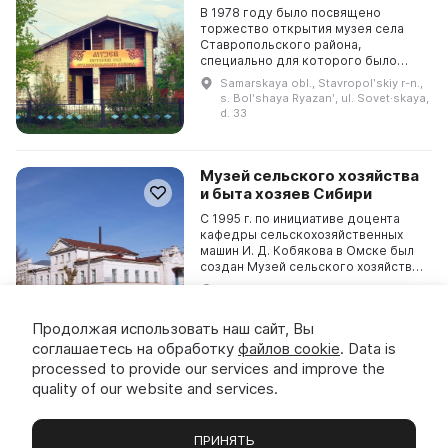
В 1978 году было посвящено
торжество открытия музея села
Ставропольского района,
специально для которого было
построено двухэтажное здание. В
Samarskaya obl., Stavropolʹskiy r-n.,
нем можно познакомиться с бытом
s. Bolʹshaya Ryazanʹ, ul. Sovet·skaya,
и укладом селян, узнать о ...
d. 33
Музей сельского хозяйства
и быта хозяев Сибири
С 1995 г. по инициативе доцента
кафедры сельскохозяйственных
машин И. Д. Кобякова в Омске был
создан Музей сельского хозяйства
и быта хозяев Сибири. Основу его
Omskaya obl., g. Omsk, ul.
коллекций составляют предметы
Sibakovskaya, d. 4
крестьянск...
Продолжая использовать наш сайт, Вы
соглашаетесь на обработку
файлов cookie
. Data is
processed to provide our services and improve the
Княжпогостский районный
quality of our website and services.
историко-краеведческий
музей
ПРИНЯТЬ
Районный историко-краеведческий