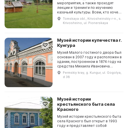
мероприятия, а также проходят
лекции и тренинги по изучению
казачьей культуры. Всем, кто хочет
узнать о казачьей культуре и быте,
Tomskaya obl., Krivosheinskiy r-n., s.
музей «Братина» предлагает
Krivosheino, ul. Pionerskaya
приятное и поз...
Музей истории купечества г.
Кунгура
Музей Малого гостиного двора был
основан в 2007 году и расположен в
здании, построенном в 1874 году на
средства Михаила Ивановича
Грибушина. Он содержит
Permskiy kray, g. Kungur, ul. Gogolya,
информацию о торгово-
d 38
промышленном мире Кунгура ...
Музей истории
крестьянского быта села
Красного
Музей истории крестьянского быта
села Красного был открыт в 1993
году и представляет собой