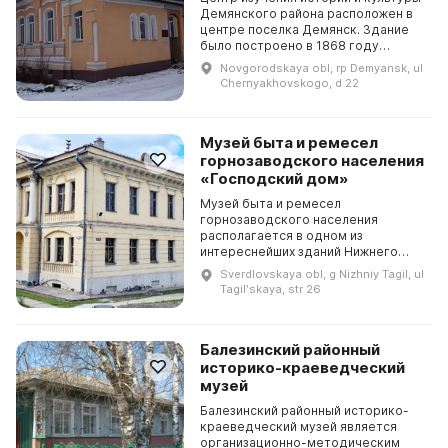
Демянского района расположен в
центре поселка Демянск. Здание
было построено в 1868 году
купцом Григорием Максимовичем
Novgorodskaya obl, rp Demyansk, ul
Сметаниным и в 1901 году уже было
Chernyakhovskogo, d 22
отмечено на п...
Музей быта и ремесел
горнозаводского населения
«Господский дом»
Музей быта и ремесел
горнозаводского населения
располагается в одном из
интереснейших зданий Нижнего
Тагила — так называемом
Sverdlovskaya obl, g Nizhniy Tagil, ul
«Господском доме». Это памятник
Tagilʹskaya, str 26
архитектуры федерального
значения эпохи поз...
Балезинский районный
историко-краеведческий
музей
Балезинский районный историко-
краеведческий музей является
организационно-методическим