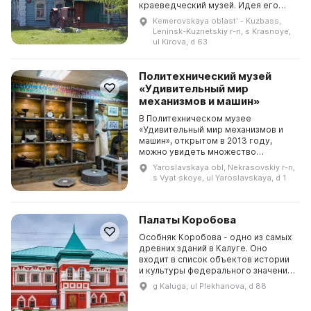
краеведческий музей. Идея его
создания возникла в результате
Kemerovskaya oblastʹ - Kuzbass,
многочисленных встреч со
Leninsk-Kuznetskiy r-n, s Krasnoye,
старожилами села и сбор...
ul Kirova, d 63
Политехнический музей
«Удивительный мир
механизмов и машин»
В Политехническом музее
«Удивительный мир механизмов и
машин», открытом в 2013 году,
можно увидеть множество
интересных экспонатов. Среди них
Yaroslavskaya obl, Nekrasovskiy r-n,
представлены самые простые
s Vyat·skoye, ul Yaroslavskaya, d 1
механизмы, использовавшиеся в к...
Палаты Коробова
Особняк Коробова - одно из самых
древних зданий в Калуге. Оно
входит в список объектов истории
и культуры федерального значения
и даже в XIX веке было признано
g Kaluga, ul Plekhanova, d 88
редким памятником старины.
Долгое время ...