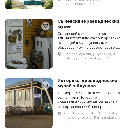
и приобрел более научный
Dzerzhinskogo, d 74
характер. Он занимается поиском...
Сычевский краеведческий
музей
Сычевский район является
административно-территориальной
единицей и муниципальным
образованием на северо-востоке
Смоленской области,
Smolenskaya obl, g Sychevka, ul
административным центром
Bolʹshaya Proletarskaya, d 3
которого является небольшой и
уютный город...
Историко-краеведческий
музей с. Ахуново
7 ноября 1967 года в селе Ахуново
был открыт Историко-
краеведческий музей. Решение о
его организации было принято на
заседании партийного комитета
Resp. Bashkortostan, Uchalinskiy r-
колхоза 13 апреля 1966 года. В 1980
n., s. Akhunovo, ul. Partizanskaya, d.
году после ремонт...
115