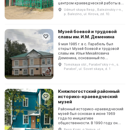
центром краеведческой работы в
районе. Здесь работают
Udmurt·skaya Resp., Balezinskiy r-n.,
постоянные экспозиции,
p. Balezino, ul. Kirova, zd. 10.
посвященные этнографии,
советскому б...
Музей боевой и трудовой
славы им. И.М. Деменина
9 мая 1985 г. в с. Парабель был
открыт Музей боевой и трудовой
славы им. Ильи Михайловича
Деменина, основанный по
инициативе ветерана Великой
Tomskaya obl., Parabelʹskiy r-n., s.
Отечественной войны 1941–1945 гг.
Parabelʹ, ul. Sovet·skaya, d. 1
Сбор материала для музея...
Княжпогостский районный
историко-краеведческий
музей
Районный историко-краеведческий
музей был основан в июне 1969
года по инициативе
общественности. В 1990 году он
перешёл в государственную сферу
Resp Komi, g Yemva, ul