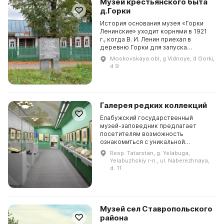
Музей крестьянского быта
д.Горки
История основания музея «Горки
Ленинские» уходит корнями в 1921
г., когда В. И. Ленин приехал в
деревню Горки для запуска
практической реализации плана
Moskovskaya obl, g Vidnoye, d Gorki,
ГОЭЛРО. Для памяти о событии
d 9
семья Шульгиных сох...
Галерея редких коллекций
Елабужский государственный
музей-заповедник предлагает
посетителям возможность
ознакомиться с уникальной
выставкой «В мире священного
Resp. Tatarstan, g. Yelabuga,
Корана», составленной из двух
Yelabuzhskiy r-n., ul. Naberezhnaya,
частных коллекций. В галерее
d. 11
предста...
Музей сел Ставропольского
района