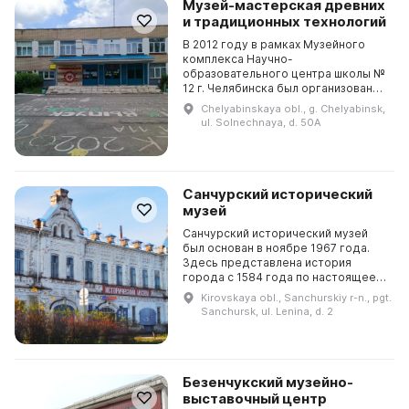
Музей-мастерская древних
и традиционных технологий
В 2012 году в рамках Музейного
комплекса Научно-
образовательного центра школы №
12 г. Челябинска был организован
Музей-мастерская древних и
Chelyabinskaya obl., g. Chelyabinsk,
традиционных технологий. Он
ul. Solnechnaya, d. 50A
представляет собой
интерактивный...
Санчурский исторический
музей
Санчурский исторический музей
был основан в ноябре 1967 года.
Здесь представлена история
города с 1584 года по настоящее
время. Экспозиция распределена
Kirovskaya obl., Sanchurskiy r-n., pgt.
по четырем залам: Историческому,
Sanchursk, ul. Lenina, d. 2
Залу боевой сла...
Безенчукский музейно-
выставочный центр