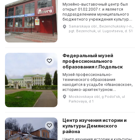
Музейно-выставочный центр был
открыт 01.02.2007 г. и является
подразделением муниципального
бюджетного учреждения культуры
Безенчукского района. Здесь
Samarskaya obl., Bezenchukskiy r-n.,
предлагается путешествие по семи
pgt. Bezenchuk, ul. Lugovtseva, d. 51
залам: «История ...
Федеральный музей
профессионального
образования г.Подольск
Музей профессионально-
технического образования
находится в усадьбе «Ивановское»,
историко-архитектурном
памятнике федерального значения
Moskovskaya obl, g Podolʹsk, ul
в городе Подольске на берегу
Parkovaya, d 1
реки Пахры. Он был открыт
Постановл...
Центр изучения истории и
культуры Демянского
района
Центр изучения истории и культуры