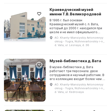
Краеведческий музей
имени Т.В. Великородовой
В 1995 г. был основан
Краеведческий музей с. п. Вата,
который до 2000 г. находился при
школе и не имел официального
статуса, а затем был объединен с
AO. Khanty-Mansiyskiy Avtonomnyy
местной библиотекой и назывался
okrug - Yugra, Nizhnevartovskiy r-n.,
Музей-библиотека с....
d. Vata, ul. Lesnaya, d. 36
Музей-библиотека д. Вата
В музее-библиотеке д. Вата
работают три персонала: двое
сотрудников и научный работник. В
его коллекцию входит более чем 17
сотен экспонатов, из них 1500
AO. Khanty-Mansiyskiy Avtonomnyy
представлены в экспозициях и
okrug - Yugra, Nizhnevartovskiy r-n.,
входят в основные...
d. Vata, ul. Kedrovaya