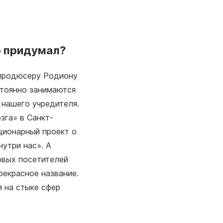
о придумал?
 продюсеру Родиону
стоянно занимаются
 нашего учредителя.
зга» в Санкт-
ционарный проект о
нутри нас». А
рвых посетителей
рекрасное название.
 на стыке сфер