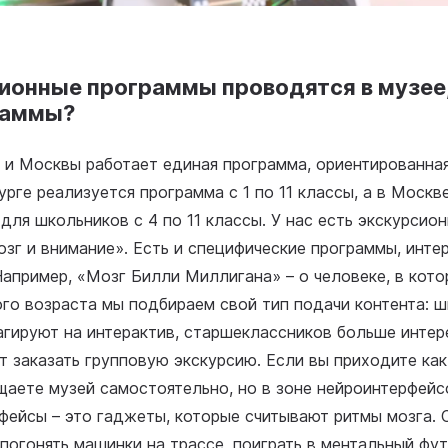
ионные программы проводятся в музее,
раммы?
 и Москвы работает единая программа, ориентированна
урге реализуется программа с 1 по 11 классы, а в Москв
для школьников с 4 по 11 классы. У нас есть экскурсио
озг и внимание». Есть и специфические программы, инте
апример, «Мозг Билли Миллигана» – о человеке, в кот
ого возраста мы подбираем свой тип подачи контента: 
гируют на интерактив, старшеклассников больше интер
 заказать групповую экскурсию. Если вы приходите ка
щаете музей самостоятельно, но в зоне нейроинтерфейс
рфейсы – это гаджеты, которые считывают ритмы мозга.
погонять машинки на трассе, поиграть в ментальный фут