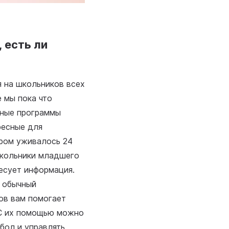
 есть ли
я на школьников всех
е мы пока что
нные программы
ресные для
ором уживалось 24
школьники младшего
есует информация.
к обычный
ов вам помогает
 С их помощью можно
бол и управлять