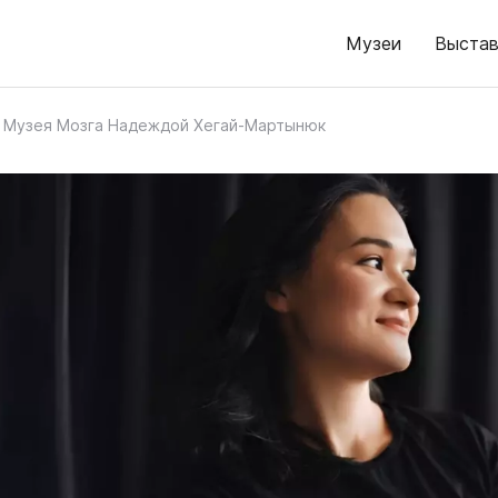
Музеи
Выстав
 Музея Мозга Надеждой Хегай-Мартынюк