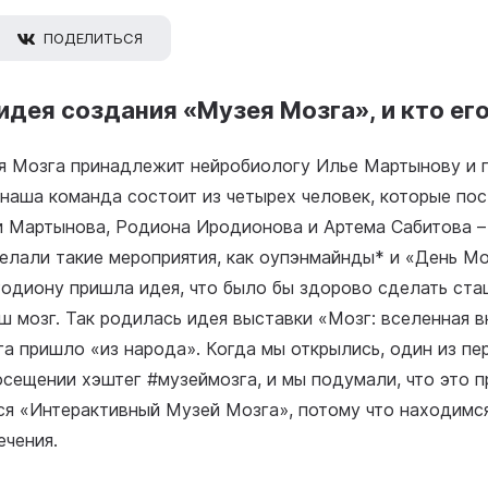
ПОДЕЛИТЬСЯ
идея создания «Музея Мозга», и кто ег
я Мозга принадлежит нейробиологу Илье Мартынову и
наша команда состоит из четырех человек, которые по
и Мартынова, Родиона Иродионова и Артема Сабитова –
елали такие мероприятия, как оупэнмайнды* и «День Мо
одиону пришла идея, что было бы здорово сделать ста
аш мозг. Так родилась идея выставки «Мозг: вселенная в
а пришло «из народа». Когда мы открылись, один из пе
осещении хэштег #музеймозга, и мы подумали, что это п
ся «Интерактивный Музей Мозга», потому что находимся
ечения.