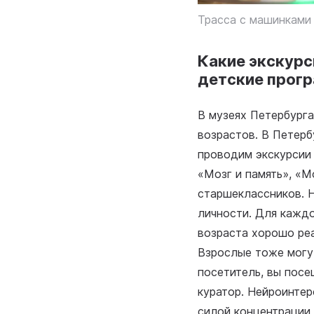
Трасса с машинками
Какие экскурс
детские прог
В музеях Петербурга
возрастов. В Петерб
проводим экскурсии 
«Мозг и память», «М
старшеклассников. Н
личности. Для кажд
возраста хорошо реа
Взрослые тоже могут
посетитель, вы посе
куратор. Нейроинте
силой концентрации 