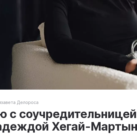
изавета Делороса
ю с соучредительницей
адеждой Хегай-Марты