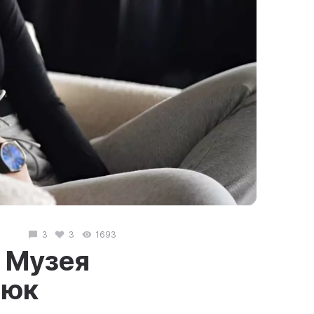
3
3
1693
 Музея
нюк