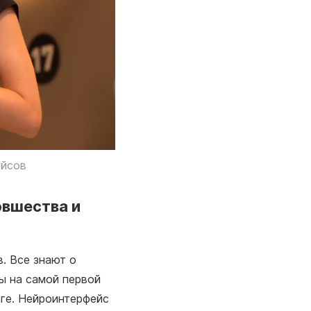
ейсов
овшества и
. Все знают о
мы на самой первой
зге. Нейроинтерфейс