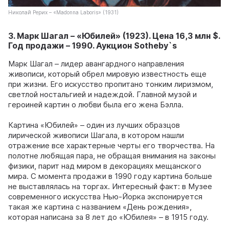
Николай Рерих – «Madonna Laboris» (1931)
3. Марк Шагал – «Юбилей» (1923). Цена 16,3 млн $.
Год продажи – 1990. Аукцион Sotheby`s
Марк Шагал – лидер авангардного направления
живописи, который обрел мировую известность еще
при жизни. Его искусство пропитано тонким лиризмом,
светлой ностальгией и надеждой. Главной музой и
героиней картин о любви была его жена Бэлла.
Картина «Юбилей» – один из лучших образцов
лирической живописи Шагала, в котором нашли
отражение все характерные черты его творчества. На
полотне любящая пара, не обращая внимания на законы
физики, парит над миром в декорациях мещанского
мира. С момента продажи в 1990 году картина больше
не выставлялась на торгах. Интересный факт: в Музее
современного искусства Нью-Йорка экспонируется
такая же картина с названием «День рождения»,
которая написана за 8 лет до «Юбилея» – в 1915 году.