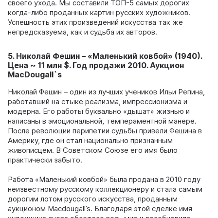
своего ухода. Мы составили ТОП-5 самых дорогих
когда-либо проданных картин русских художников.
Успешность этих произведений искусства так же
непредсказуема, как и судьба их авторов.
5. Николай Фешин – «Маленький ковбой» (1940).
Цена ~ 11 млн $. Год продажи 2010. Аукцион
MacDougall`s
Николай Фешин – один из лучших учеников Ильи Репина,
работавший на стыке реализма, импрессионизма и
модерна. Его работы буквально «дышат» жизнью и
написаны в эмоциональной, темпераментной манере.
После революции перипетии судьбы привели Фешина в
Америку, где он стал национально признанным
живописцем. В Советском Союзе его имя было
практически забыто.
Работа «Маленький ковбой» была продана в 2010 году
неизвестному русскому коллекционеру и стала самым
дорогим лотом русского искусства, проданным
аукционом Macdougall’s. Благодаря этой сделке имя