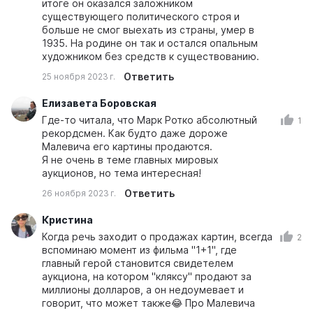
итоге он оказался заложником
существующего политического строя и
больше не смог выехать из страны, умер в
1935. На родине он так и остался опальным
художником без средств к существованию.
Ответить
25 ноября 2023 г.
Елизавета Боровская
Где-то читала, что Марк Ротко абсолютный
1
рекордсмен. Как будто даже дороже
Малевича его картины продаются.
Я не очень в теме главных мировых
аукционов, но тема интересная!
Ответить
26 ноября 2023 г.
Кристина
Когда речь заходит о продажах картин, всегда
2
вспоминаю момент из фильма "1+1", где
главный герой становится свидетелем
аукциона, на котором "кляксу" продают за
миллионы долларов, а он недоумевает и
говорит, что может также😂 Про Малевича