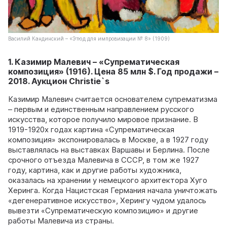
Василий Кандинский – «Этюд для импровизации № 8» (1909)
1. Казимир Малевич – «Супрематическая
композиция» (1916). Цена 85 млн $. Год продажи –
2018. Аукцион Christie`s
Казимир Малевич считается основателем супрематизма
– первым и единственным направлением русского
искусства, которое получило мировое признание. В
1919-1920х годах картина «Супрематическая
композиция» экспонировалась в Москве, а в 1927 году
выставлялась на выставках Варшавы и Берлина. После
срочного отъезда Малевича в СССР, в том же 1927
году, картина, как и другие работы художника,
оказалась на хранении у немецкого архитектора Хуго
Херинга. Когда Нацистская Германия начала уничтожать
«дегенеративное искусство», Херингу чудом удалось
вывезти «Супрематическую композицию» и другие
работы Малевича из страны.