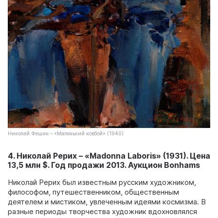
Николай Фешин – «Маленький ковбой» (1940)
4. Николай Рерих – «Madonna Laboris» (1931). Цена
13,5 млн $. Год продажи 2013. Аукцион Bonhams
Николай Рерих был известным русским художником,
философом, путешественником, общественным
деятелем и мистиком, увлеченным идеями космизма. В
разные периоды творчества художник вдохновлялся