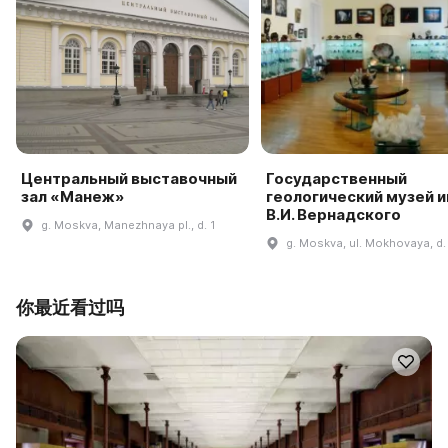
Центральный выставочный
Государственный
зал «Манеж»
геологический музей и
В.И. Вернадского
g. Moskva, Manezhnaya pl., d. 1
g. Moskva, ul. Mokhovaya, d. 
你最近看过吗