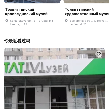
Тольяттинский
Тольяттинский
краеведческий музей
художественный музе
Samarskaya obl., g. Tolʹyatti, b-r.
Samarskaya obl., g. Tolʹyatti, 
Lenina, d. 22
Lenina, d. 22
你最近看过吗