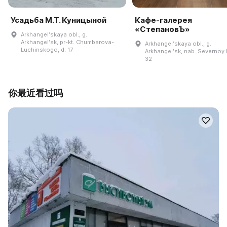
Усадьба М.Т. Куницыной
Кафе-галерея
«СтепановЪ»
Arkhangelʹskaya obl., g.
Arkhangelʹsk, pr-kt. Chumbarova-
Arkhangelʹskaya obl., g.
Luchinskogo, d. 17
Arkhangelʹsk, nab. Severnoy D
32
你最近看过吗