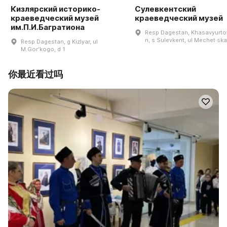
Кизлярский историко-
Сулевкентский
краеведческий музей
краеведческий музей
им.П.И.Багратиона
Resp Dagestan, Khasavyurtov
n, s Sulevkent, ul Mechet·ska
Resp Dagestan, g Kizlyar, ul
M.Gorʹkogo, d 1
你最近看过吗