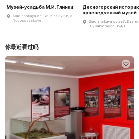
Музей-усадьба М.И. Глинки
Десногорский историк
краеведческий музей
Smolenskaya obl, Yelʹninskiy r-n, d
Novospasskoye
Smolenskaya oblastʹ, Desno
3-y mikrorayon, 15A/1
你最近看过吗