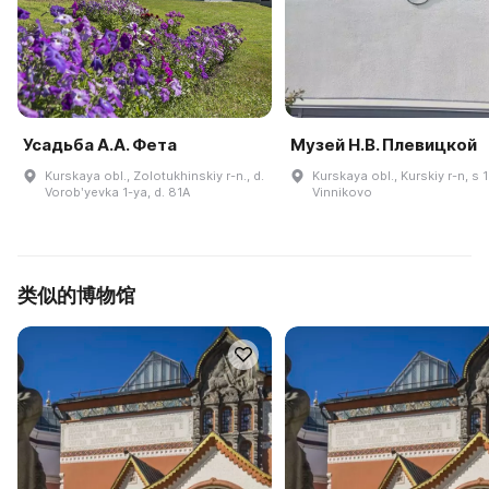
Усадьба А.А. Фета
Музей Н.В. Плевицкой
Kurskaya obl., Zolotukhinskiy r-n., d.
Kurskaya obl., Kurskiy r-n, s 
Vorobʹyevka 1-ya, d. 81A
Vinnikovo
类似的博物馆