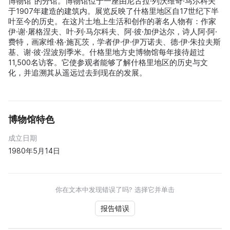
博物馆”的分馆。博物馆位于一座由尼古拉·列沃维奇·马尔科夫
于1907年建造的建筑内。展览反映了什格里地区自17世纪下半
叶至今的历史。在这片土地上生活和创作的著名人物有：作家
伊·谢·屠格涅夫、叶·列·马尔科夫、阿·彼·加伊达尔，诗人阿·阿·
费特，画家维·格·施瓦茨，学者伊·伊·伊万诺夫、德·伊·朱拉夫斯
基、谢·彼·涅波别季米。什格里地方史博物馆每年接待超过
11,500名访客。它使参观者能够了解什格里地区的历史与文
化，并追溯其从遥远过去到现在的发展。
博物馆特色
成立日期
1980年5月14日
你在文本中发现错误了吗? 选择它并单击
报告错误