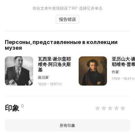
你在文本中发现错误了吗? 选择它并单击
报告错误
Персоны, представленные в коллекции
музея
瓦西里·谢尔盖耶
亚历山大·
维奇·阿日洛夫斯
耶维奇·普
基
作家
政治家
1799 - 1837 г
1929 - 1997 гг
0
印象
所有印象