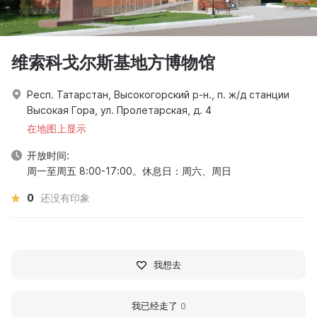
维索科戈尔斯基地方博物馆
Респ. Татарстан, Высокогорский р-н., п. ж/д станции
Высокая Гора, ул. Пролетарская, д. 4
在地图上显示
开放时间:
周一至周五 8:00-17:00。休息日：周六、周日
0
还没有印象
我想去
我已经走了
0