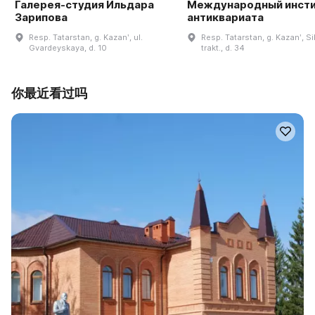
Галерея-студия Ильдара
Международный инст
Зарипова
антиквариата
Resp. Tatarstan, g. Kazanʹ, ul.
Resp. Tatarstan, g. Kazanʹ, Si
Gvardeyskaya, d. 10
trakt., d. 34
你最近看过吗