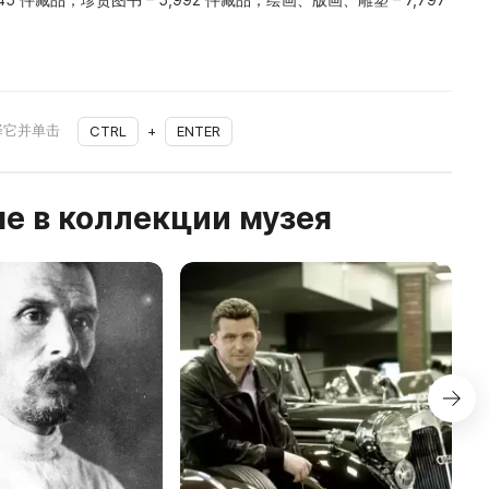
择它并单击
CTRL
+
ENTER
е в коллекции музея