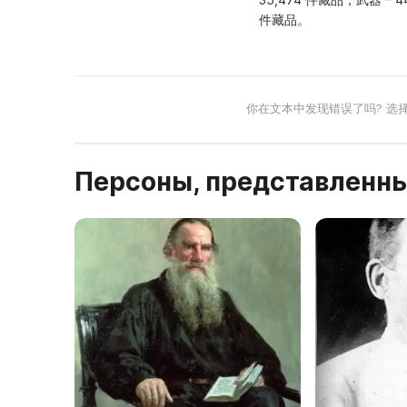
件藏品。
你在文本中发现错误了吗? 选
Персоны, представленны