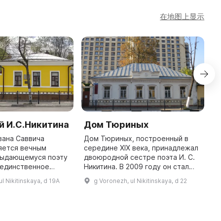
在地图上显示
й И.С.Никитина
Дом Тюриных
М
и
вана Саввича
Дом Тюриных, построенный в
«
яется вечным
середине XIX века, принадлежал
В
выдающемуся поэту
двоюродной сестре поэта И. С.
о единственное
Никитина. В 2009 году он стал
В
я здание из
структурным подразделением
А
l Nikitinskaya, d 19A
g Voronezh, ul Nikitinskaya, d 22
стоялого двора,
Музея имени Никитина. Здесь
с
в 1846 году. Музей
дети могут посетить игровые ...
д
был открыт 4 ...
ч
б