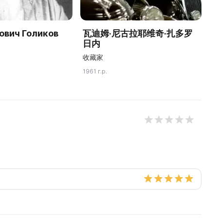
ович Голиков
瓦迪姆·尼古拉耶维奇·扎多罗
Ф
日内
П
收藏家
1961 г.р.
19