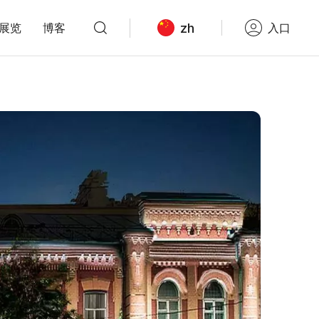
zh
展览
博客
入口