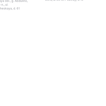
a obl., g. Abdulino,
“北方民族历史与文化”博物馆的分馆。
创建。最初位于共产党街
n., ul.
这对该区来说是件大事。 ...
罗比约夫住宅附属建筑
窗
heskaya, d. 61
党街61号。馆内常设
械
小屋”、“阿布杜利诺的
г
荣耀厅”和“阿布杜利诺：
物馆定期举办旨在推广阿
布杜利诺地区历史 ...