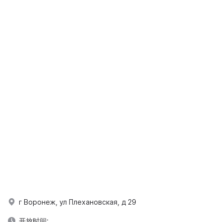
г Воронеж, ул Плехановская, д 29
开放时间: