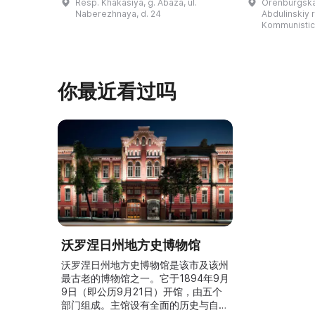
Resp. Khakasiya, g. Abaza, ul.
Orenburgskay
的陈列以城市及哈卡斯地区自公元前4
人士的倡议下
Naberezhnaya, d. 24
Abdulinskiy r-
–3世纪的历史为主题，展出有箭头、刀
274号商人沃
Kommunistic
具、青铜与银质胸针、石磨等。庄园被
内。现址为共产
坚固的砖墙环绕，院内有宽敞的谷仓和
展览包括“农民
马厩。基普里耶夫之屋是了解阿巴扎历
商人”、“战斗
史并度过难忘时光的绝佳场所。 ...
20世纪”。博
你最近看过吗
沃罗涅日州地方史博物馆
沃罗涅日州地方史博物馆是该市及该州
最古老的博物馆之一。它于1894年9月
9日（即公历9月21日）开馆，由五个
部门组成。主馆设有全面的历史与自然