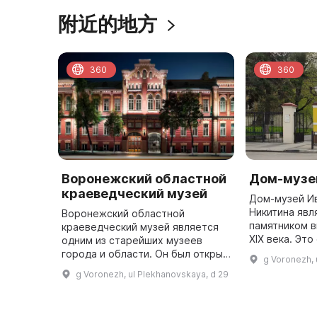
附近的地方
360
360
Воронежский областной
Дом-музе
краеведческий музей
Дом-музей И
Никитина явл
Воронежский областной
памятником 
краеведческий музей является
XIX века. Эт
одним из старейших музеев
сохранившеес
города и области. Он был открыт
g Voronezh, u
комплекса по
9 (21) сентября 1894 года и
g Voronezh, ul Plekhanovskaya, d 29
построенное 
состоит из пяти отделов. В
основном здании действует
полнопрофи ...