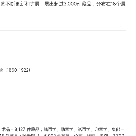
不断更新和扩展。展出超过3,000件藏品，分布在18个展
1860-1922)
品 – 8,127 件藏品；钱币学、勋章学、纸币学、印章学、集邮 –
445 件藏品；珍贵图书 – 5,992 件藏品；绘画、版画、雕塑 – 7,797