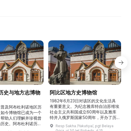
э
历史与地方志博物
阿比区地方史博物馆
1982年6月23日对该区的文化生活具
有重要意义。为纪念雅库特自治苏维埃
在普及阿布杜利诺地区历
社会主义共和国成立60周年以及雅库
。如今博物馆已成为一个
特并入俄罗斯国家50周年，开办了历
，帮助人们理解并珍视曾
商
史与地方志博物馆，该馆是以叶梅连·
的历史。阿布杜利诺历史
Resp Sakha /Yakutiya/, pgt Belaya
雅罗斯拉夫斯基命名的雅库特国立联合
于1966年在当地知名
Gora, ul 30 let Pobedy, d 15