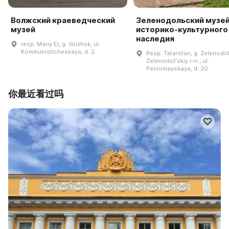
Волжский краеведческий
Зеленодольский музе
музей
историко-культурного
наследия
resp. Mariy El, g. Volzhsk, ul.
Kommunisticheskaya, d. 2.
Resp. Tatarstan, g. Zelenodol
Zelenodolʹskiy r-n., ul.
Pervomayskaya, d. 20
你最近看过吗