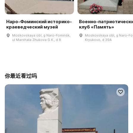
Наро-Фоминский историко-
Военно-патриотическ
краеведческий музей
клуб «Память»
Moskovskaya obl, g Naro-Fominsk,
Moskovskaya obl, g Naro-Fo
ul Marshala Zhukova G.K., d 8
Kryukovo, d 39A
你最近看过吗