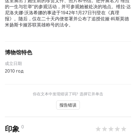
这里展出了她生前的珍贵文件、照片和书信。还开展名为“维拉
的一生与壮举”的参观活动，并可参观她被处决的地点。维拉·达
尼洛夫娜·沃洛希娜的事迹于1942年1月27日刊登在《真理
报》。随后，仅在二十天内便签署并公布了追授佐娅·科斯莫德
米扬斯卡娅苏联英雄称号的法令。
博物馆特色
成立日期
2010 год
你在文本中发现错误了吗? 选择它并单击
报告错误
0
印象