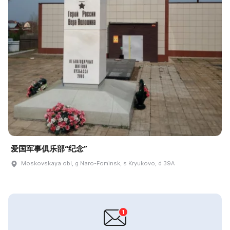
爱国军事俱乐部“纪念”
Moskovskaya obl, g Naro-Fominsk, s Kryukovo, d 39A