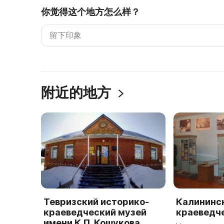
你觉得这个地方怎么样？
附近的地方
Тевризский историко-
Калининс
краеведческий музей
краеведч
имени К.П. Кошукова