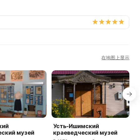
在地图上显示
кий
Усть-Ишимский
П
еский музей
краеведческий музей
к