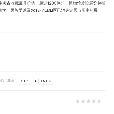
中考古收藏最具价值（超过1200件）。博物馆常设展览包括
古学、民族学以及Усть-Ишим区已消失定居点历史的展
。
择它并单击
CTRL
+
ENTER