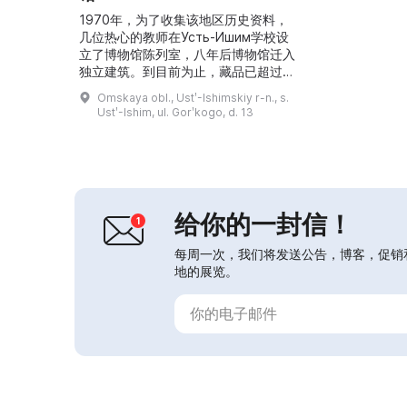
1970年，为了收集该地区历史资料，
几位热心的教师在Усть-Ишим学校设
立了博物馆陈列室，八年后博物馆迁入
独立建筑。到目前为止，藏品已超过
5000件，其中考古收藏最具价值（超
Omskaya obl., Ustʹ-Ishimskiy r-n., s.
过1200件）。博物馆常设展览包括关
Ustʹ-Ishim, ul. Gorʹkogo, d. 13
于Усть-Ишим人骨骼发现与研究、古
生物学、考古学、民族学以及Усть-
Ишим区已消失定居点历史的展览。参
观者还可以观赏博物馆每月举办的临时
展览。...
给你的一封信！
每周一次，我们将发送公告，博客，促销
地的展览。