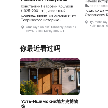
Начало истор
было положе
Константин Петрович Кошуков
годы, когда 
(1925–2001 гг.), известный
Степанович К
краевед, является основателем
краеведчески
Тевризского историко-
Tyumenskaya o
со своими уч
краеведческого музея. Он
Kalinino, ul. 
Omskaya oblastʹ, rabochiy posëlok
представляет собой
Tevriz, ulitsa Karbysheva, 11
двухэтажное здание с основным
фондом, состоящим из ...
你最近看过吗
Усть-Ишимский地方史博物
馆