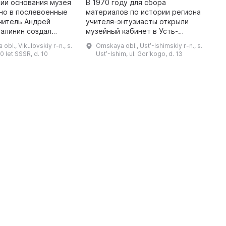
ии основания музея
В 1970 году для сбора
В
но в послевоенные
материалов по истории региона
м
учитель Андрей
учителя-энтузиасты открыли
З
алинин создал
музейный кабинет в Усть-
П
й уголок. Вместе
Ишимской школе, а через восемь
с
bl., Vikulovskiy r-n., s.
Omskaya obl., Ustʹ-Ishimskiy r-n., s.
ениками он собирал
лет музей переехал в отдельное
с
60 let SSSR, d. 10
Ustʹ-Ishim, ul. Gorʹkogo, d. 13
первые экспонаты: предметы ...
здание. На сегодняшний день в
о
нем н ...