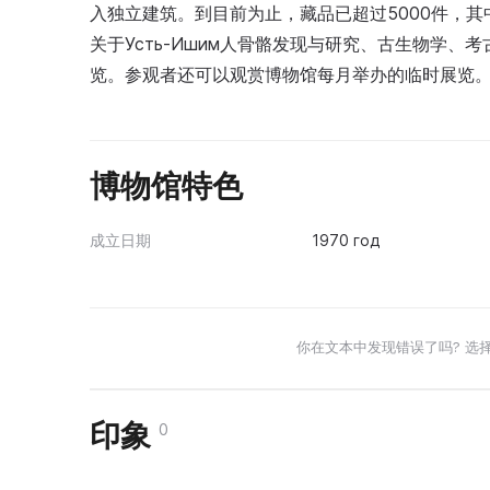
入独立建筑。到目前为止，藏品已超过5000件，其
关于Усть-Ишим人骨骼发现与研究、古生物学、考
览。参观者还可以观赏博物馆每月举办的临时展览
博物馆特色
成立日期
1970 год
你在文本中发现错误了吗? 选
印象
0