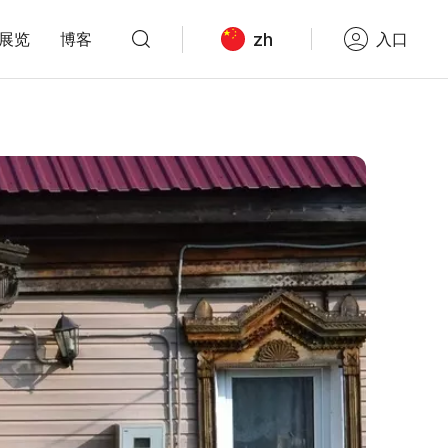
zh
展览
博客
入口