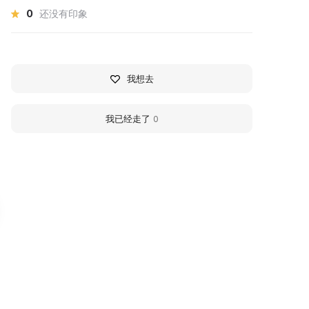
0
还没有印象
我想去
我已经走了
0
оддубровинский
Kalininsky Local Histo
раеведческий музей
Museum