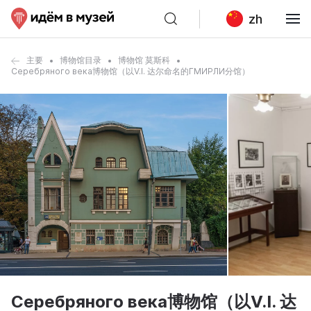
zh
主要
博物馆目录
博物馆 莫斯科
Серебряного века博物馆（以V.I. 达尔命名的ГМИРЛИ分馆）
Серебряного века博物馆（以V.I. 达