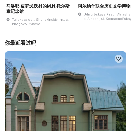
马洛耶·皮罗戈沃村的M.N.托尔斯
阿尔纳什联合历史文学博物
泰纪念馆
Udmurt·skaya Resp., Alnashski
s. Alnashi, ul. Komsomolʹskay
Tulʹskaya obl., Shchekinskiy r-n., s.
Pirogovo-Zykovo
你最近看过吗