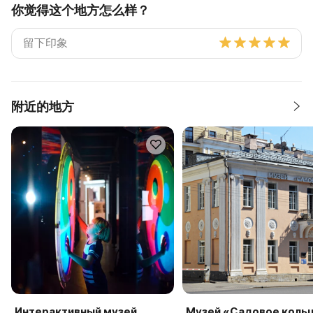
你觉得这个地方怎么样？
附近的地方
Интерактивный музей
Музей «Садовое коль