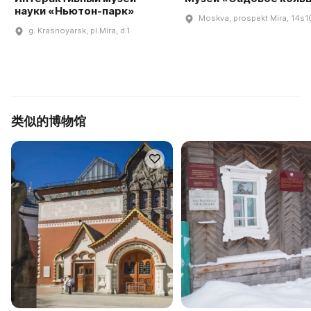
науки «Ньютон-парк»
Moskva, prospekt Mira, 14s1
g. Krasnoyarsk, pl.Mira, d.1
类似的博物馆