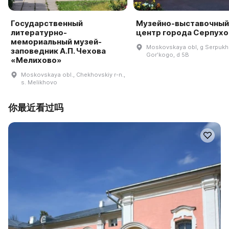
Государственный
Музейно-выставочный
литературно-
центр города Серпухо
мемориальный музей-
Moskovskaya obl, g Serpukho
заповедник А.П. Чехова
Gorʹkogo, d 5B
«Мелихово»
Moskovskaya obl., Chekhovskiy r-n.,
s. Melikhovo
你最近看过吗