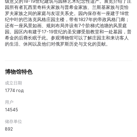
级意义的18-19世纪建筑与园林艺术纪念性遗产。展览介绍了庄
园所有者瓦西里奇科夫家族与普希金家族、兰斯基家族与贡恰
罗夫家族之间的家庭与友谊关系史。园内保存有一座建于18世
纪中叶的巴洛克风格庄园主楼，带有1827年的帝政风格门廊；
还有一座风景如画、规则布局并设有7个阶梯式池塘的风景庭
园。园区内有建于17-19世纪的圣安娜受胎教堂和一处墓园，普
希金的后裔长眠于此。参观博物馆可以了解庄园主和来访客人
的生活、休闲以及他们对俄罗斯历史与文化的贡献。
博物馆特色
成立日期
1774 год
用户
14545
储存单位
892