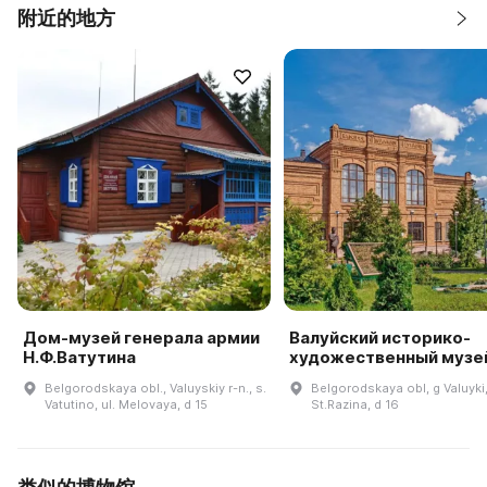
附近的地方
Дом-музей генерала армии
Валуйский историко-
Н.Ф.Ватутина
художественный музе
Belgorodskaya obl., Valuyskiy r-n., s.
Belgorodskaya obl, g Valuyki,
Vatutino, ul. Melovaya, d 15
St.Razina, d 16