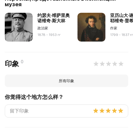
музея
约瑟夫·维萨里奥
亚历山大·
诺维奇·斯大林
耶维奇·普
政治家
作家
1878 - 1953 гг
1799 - 1837 г
0
印象
所有印象
你觉得这个地方怎么样？