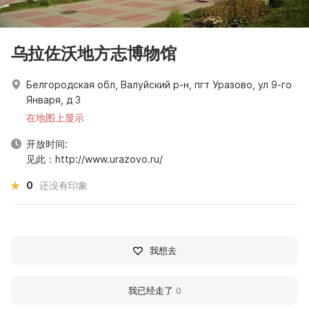
乌拉佐沃地方志博物馆
Белгородская обл, Валуйский р-н, пгт Уразово, ул 9-го
Января, д 3
在地图上显示
开放时间:
见此：http://www.urazovo.ru/
0
还没有印象
我想去
我已经走了
0