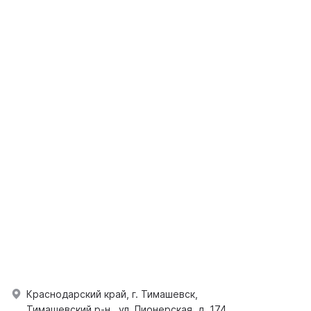
Краснодарский край, г. Тимашевск,
Тимашевский р-н., ул. Пионерская, д. 174