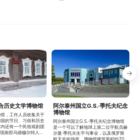
народной куль ...
м
合历史文学博物馆
阿尔泰州国立G.S.·季托夫纪念
博物馆
物馆，工作人员收集关于
和国的节日、习俗和历史
阿尔泰州国立G.S.·季托夫纪念博物馆
馆内还有一个民俗戏剧团
是一个可以了解地球上第二位宇航员赫
重现南部乌德穆尔特人的
尔曼·季托夫生平与事业，以及俄罗斯
与了乌德穆尔特电视台纪
航天史的场所。博物馆建筑面积约700
与自然。