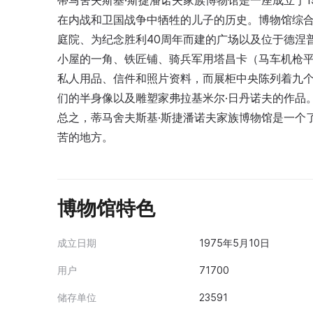
蒂马舍夫斯基·斯捷潘诺夫家族博物馆是一座成立于1
在内战和卫国战争中牺牲的儿子的历史。博物馆综
庭院、为纪念胜利40周年而建的广场以及位于德涅
小屋的一角、铁匠铺、骑兵军用塔昌卡（马车机枪
私人用品、信件和照片资料，而展柜中央陈列着九
们的半身像以及雕塑家弗拉基米尔·日丹诺夫的作品
总之，蒂马舍夫斯基·斯捷潘诺夫家族博物馆是一个
苦的地方。
博物馆特色
成立日期
1975年5月10日
用户
71700
储存单位
23591