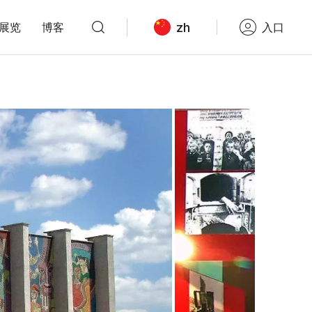
zh
展览
博客
入口