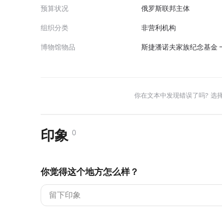
预算状况
俄罗斯联邦主体
组织分类
非营利机构
博物馆物品
斯捷潘诺夫家族纪念基金 — 
你在文本中发现错误了吗? 选
印象
0
你觉得这个地方怎么样？