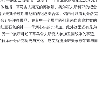
977年的国立博物馆，反映了一个普通俄罗斯家庭及其九个
合体包括：蒂马舍夫斯克的博物馆、奥尔霍夫斯科耶的纪念
普罗夫斯卡娅斯塔尼察的纪念综合体。馆内可以看到哥萨克
平台）等许多展品。在其中一个展厅陈列着来自家庭档案的
个红宝石色的钟——母亲心头的九滴血。此外这里还有兄弟
。另一个展厅讲述了蒂马舍夫斯克人参加卫国战争的事迹。
了解库班哥萨克历史与文化、感受斯捷潘诺夫家族荣耀与痛