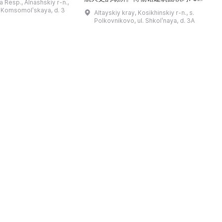
 Resp., Alnashskiy r-n.,
德穆尔特人的婚礼》的拍
平方米，收藏有9000多件独特物品。
l. Komsomolʹskaya, d. 3
Altayskiy kray, Kosikhinskiy r-n., s.
干仪式剧本。该地区至今
这里可以看到G.S.·季托夫的个人物品
Polkovnikovo, ul. Shkolʹnaya, d. 3A
教祈祷场库阿拉（位于库
收藏、照片、带有宇航员签名的报纸、
。博物馆还举办各类讲
航天器和卫星模型、钱币与奖章收藏、
地方志、乌德穆尔特人的
宇航员食品，以及L-29教练机和“联盟
造及南部乌德穆尔特人的
V（季托夫版本）”返回舱等展品。展览
服饰。该地区还有休闲场所， ...
让人感受到国产航天的力量与荣耀，追
溯太空飞 ...