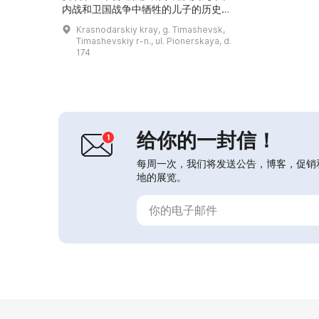
内战和卫国战争中牺牲的儿子的历史。
博物馆综合体包括：蒂马舍夫斯克的博
Krasnodarskiy kray, g. Timashevsk,
物馆、奥尔霍夫斯科耶的纪念庭院、为
Timashevskiy r-n., ul. Pionerskaya, d.
纪念胜利40周年而建的广场以及位于
174
德涅普罗夫斯卡娅斯塔尼察的纪念综合
体。馆内可以看到哥萨克小屋的一角、
铁匠铺、骑兵军用塔昌卡（马车机枪平
台）等许多展品。在其中一个展厅陈列
着来自家庭档案的私人用品...
给你的一封信！
每周一次，我们将发送公告，博客，促销
地的展览。