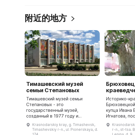
附近的地方
Тимашевский музей
Брюховец
семьи Степановых
краеведч
Тимашевский музей семьи
Историко-кр
Степановых - это
Брюховецкой 
государственный музей,
купца Ивана 
созданный в 1977 году и
Игнатова, по
отражающий историю простой
году. Здание
Krasnodarskiy kray, g. Timashevsk,
Krasnodarski
русской семьи и ее девяти
назначение н
Timashevskiy r-n., ul. Pionerskaya, d.
r-n., st-tsa.
сыновей, погибших в годы
1994 года бы
174
Lenina, d. 9