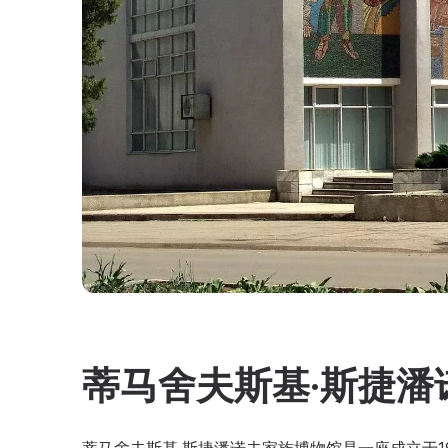
蒂马舍夫斯基·斯捷潘