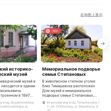
在地图上显示
360
кий историко-
Мемориальное подворье
Н
еский музей
семьи Степановых
С
с
аеведческий музей в
В живописном степном уголке
находится в здании
близ Тимашевска расположен
2
Васильевича
Дом-музей и мемориальное
Н
строенном в 1897
подворье семьи Степановых,
с
 изменяло свое
вошедшее в список семи
З
y kray, Bryukhovetskiy
Krasnodarskiy kray, Timashevskiy r-
есколько раз и с
жемчужин Кубани и получившее
А
 Bryukhovetskaya, ul.
n., kh. Olʹkhovskiy, ul. Stepanova, d.
ло присвоено стат
статус «Объект традиционной
с
23