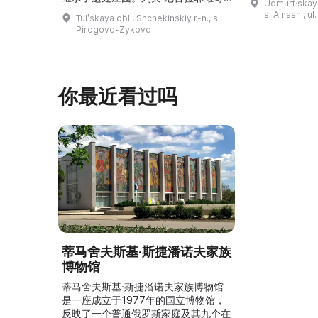
Udmurt·skaya
录片《南部乌
（列夫·托尔斯泰）在这里创作了许多
s. Alnashi, u
Tulʹskaya obl., Shchekinskiy r-n., s.
摄，并拥有若
著名作品。1999年，这座庄园成为雅
Pirogovo-Zykovo
仍有活跃的异
斯纳娅·波利亚纳博物馆庄园的一个分
泽巴耶沃村）
支。修复期间重建了历史室内陈设，并
座，内容包括
增设了新的纪念性展物。这里举办导
仪式、花纹织
览、节庆活动、比赛、节日、工作坊和
你最近看过吗
营地。2017年，阿夫多佳·斯米尔诺娃
的电影《一次任命的 ...
蒂马舍夫斯基·斯捷潘诺夫家族
博物馆
蒂马舍夫斯基·斯捷潘诺夫家族博物馆
是一座成立于1977年的国立博物馆，
反映了一个普通俄罗斯家庭及其九个在