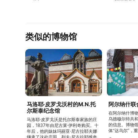
гражданской и Великой
...
Отечественно ...
类似的博物馆
马洛耶·皮罗戈沃村的M.N.托
阿尔纳什联
尔斯泰纪念馆
在阿尔纳什博
乌德穆尔特共
马洛耶·皮罗戈沃是托尔斯泰家族的庄
的信息。博物
园，1837年由尼古莱·伊利奇购买。十
体“达乌尔”，
年后，他的妹妹玛丽亚·尼古拉耶夫娜
仪式。他们参
继承了这处庄园。列夫·尼古拉耶维奇